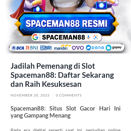
Jadilah Pemenang di Slot
Spaceman88: Daftar Sekarang
dan Raih Kesuksesan
NOVEMBER 20, 2025
/
0 COMMENTS
Spaceman88: Situs Slot Gacor Hari Ini
yang Gampang Menang
Pada era digital seperti saat ini, perjudian online