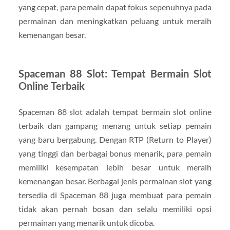
yang cepat, para pemain dapat fokus sepenuhnya pada
permainan dan meningkatkan peluang untuk meraih
kemenangan besar.
Spaceman 88 Slot: Tempat Bermain Slot
Online Terbaik
Spaceman 88 slot adalah tempat bermain slot online
terbaik dan gampang menang untuk setiap pemain
yang baru bergabung. Dengan RTP (Return to Player)
yang tinggi dan berbagai bonus menarik, para pemain
memiliki kesempatan lebih besar untuk meraih
kemenangan besar. Berbagai jenis permainan slot yang
tersedia di Spaceman 88 juga membuat para pemain
tidak akan pernah bosan dan selalu memiliki opsi
permainan yang menarik untuk dicoba.