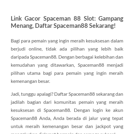
Link Gacor Spaceman 88 Slot: Gampang
Menang, Daftar Spaceman88 Sekarang!
Bagi para pemain yang ingin meraih kesuksesan dalam
berjudi online, tidak ada pilihan yang lebih baik
daripada Spaceman88. Dengan berbagai kelebihan dan
kemudahan yang ditawarkan, Spaceman88 menjadi
pilihan utama bagi para pemain yang ingin meraih
kemenangan besar.
Jadi, tunggu apalagi? Daftar Spaceman88 sekarang dan
jadilah bagian dari komunitas pemain yang meraih
kesuksesan di Spaceman88. Dengan login ke akun
Spaceman88 Anda, Anda berada di jalur yang tepat
untuk meraih kemenangan besar dan jackpot yang