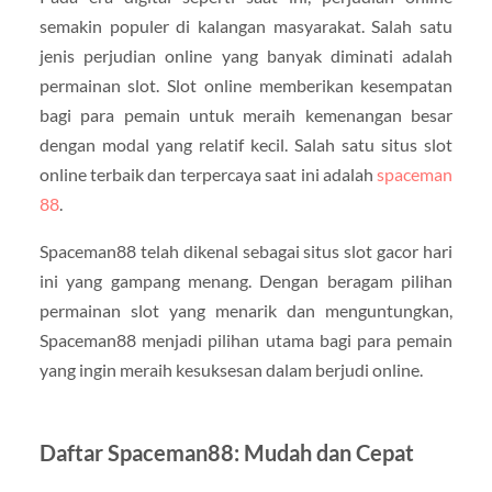
semakin populer di kalangan masyarakat. Salah satu
jenis perjudian online yang banyak diminati adalah
permainan slot. Slot online memberikan kesempatan
bagi para pemain untuk meraih kemenangan besar
dengan modal yang relatif kecil. Salah satu situs slot
online terbaik dan terpercaya saat ini adalah
spaceman
88
.
Spaceman88 telah dikenal sebagai situs slot gacor hari
ini yang gampang menang. Dengan beragam pilihan
permainan slot yang menarik dan menguntungkan,
Spaceman88 menjadi pilihan utama bagi para pemain
yang ingin meraih kesuksesan dalam berjudi online.
Daftar Spaceman88: Mudah dan Cepat