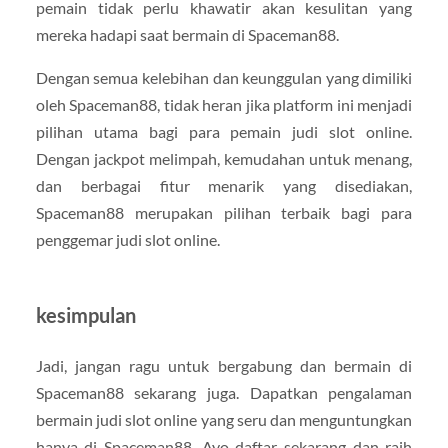
pemain tidak perlu khawatir akan kesulitan yang
mereka hadapi saat bermain di Spaceman88.
Dengan semua kelebihan dan keunggulan yang dimiliki
oleh Spaceman88, tidak heran jika platform ini menjadi
pilihan utama bagi para pemain judi slot online.
Dengan jackpot melimpah, kemudahan untuk menang,
dan berbagai fitur menarik yang disediakan,
Spaceman88 merupakan pilihan terbaik bagi para
penggemar judi slot online.
kesimpulan
Jadi, jangan ragu untuk bergabung dan bermain di
Spaceman88 sekarang juga. Dapatkan pengalaman
bermain judi slot online yang seru dan menguntungkan
hanya di Spaceman88. Ayo daftar sekarang dan raih