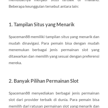
Beberapa keunggulan tersebut antara lain:
1. Tampilan Situs yang Menarik
Spaceman88 memiliki tampilan situs yang menarik dan
mudah dinavigasi. Para pemain bisa dengan mudah
menemukan berbagai jenis permainan slot yang
ditawarkan dan memilih yang sesuai dengan preferensi
mereka.
2. Banyak Pilihan Permainan Slot
Spaceman88 menyediakan berbagai jenis permainan
slot dari provider terbaik di dunia. Para pemain bisa
memilih dari ratusan permainan slot yang menarik dan