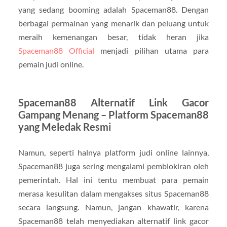
yang sedang booming adalah Spaceman88. Dengan
berbagai permainan yang menarik dan peluang untuk
meraih kemenangan besar, tidak heran jika
Spaceman88 Official
menjadi pilihan utama para
pemain judi online.
Spaceman88 Alternatif Link Gacor
Gampang Menang – Platform Spaceman88
yang Meledak Resmi
Namun, seperti halnya platform judi online lainnya,
Spaceman88 juga sering mengalami pemblokiran oleh
pemerintah. Hal ini tentu membuat para pemain
merasa kesulitan dalam mengakses situs Spaceman88
secara langsung. Namun, jangan khawatir, karena
Spaceman88 telah menyediakan alternatif link gacor