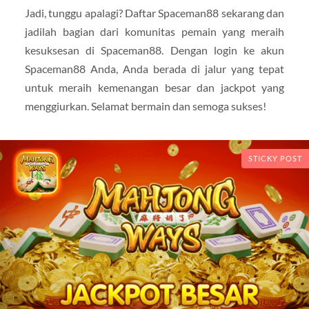
Jadi, tunggu apalagi? Daftar Spaceman88 sekarang dan
jadilah bagian dari komunitas pemain yang meraih
kesuksesan di Spaceman88. Dengan login ke akun
Spaceman88 Anda, Anda berada di jalur yang tepat
untuk meraih kemenangan besar dan jackpot yang
menggiurkan. Selamat bermain dan semoga sukses!
STICKY POST