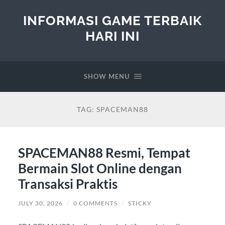
INFORMASI GAME TERBAIK
HARI INI
SHOW MENU
TAG:
SPACEMAN88
SPACEMAN88 Resmi, Tempat
Bermain Slot Online dengan
Transaksi Praktis
JULY 30, 2026
/
0 COMMENTS
/
STICKY