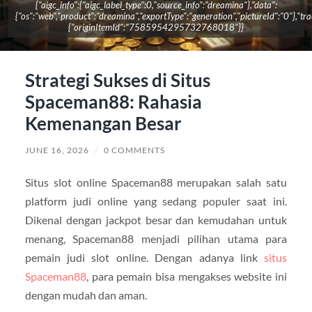
{"aigc_info":{"aigc_label_type":0,"source_info":"dreamina"},"data":
{"os":"web","product":"dreamina","exportType":"generation","pictureId":"0"},"tra
{"originItemId":"7585954295732768018"}}
Strategi Sukses di Situs
Spaceman88: Rahasia
Kemenangan Besar
JUNE 16, 2026
/
0 COMMENTS
Situs slot online Spaceman88 merupakan salah satu
platform judi online yang sedang populer saat ini.
Dikenal dengan jackpot besar dan kemudahan untuk
menang, Spaceman88 menjadi pilihan utama para
pemain judi slot online. Dengan adanya link
situs
Spaceman88
, para pemain bisa mengakses website ini
dengan mudah dan aman.