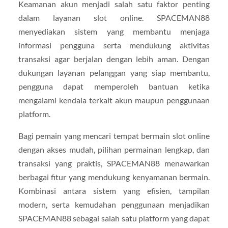
Keamanan akun menjadi salah satu faktor penting
dalam layanan slot online. SPACEMAN88
menyediakan sistem yang membantu menjaga
informasi pengguna serta mendukung aktivitas
transaksi agar berjalan dengan lebih aman. Dengan
dukungan layanan pelanggan yang siap membantu,
pengguna dapat memperoleh bantuan ketika
mengalami kendala terkait akun maupun penggunaan
platform.
Bagi pemain yang mencari tempat bermain slot online
dengan akses mudah, pilihan permainan lengkap, dan
transaksi yang praktis, SPACEMAN88 menawarkan
berbagai fitur yang mendukung kenyamanan bermain.
Kombinasi antara sistem yang efisien, tampilan
modern, serta kemudahan penggunaan menjadikan
SPACEMAN88 sebagai salah satu platform yang dapat