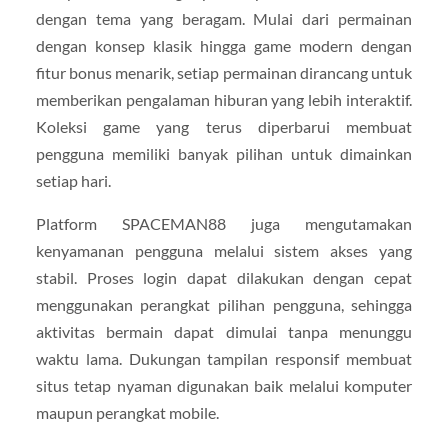
dengan tema yang beragam. Mulai dari permainan
dengan konsep klasik hingga game modern dengan
fitur bonus menarik, setiap permainan dirancang untuk
memberikan pengalaman hiburan yang lebih interaktif.
Koleksi game yang terus diperbarui membuat
pengguna memiliki banyak pilihan untuk dimainkan
setiap hari.
Platform SPACEMAN88 juga mengutamakan
kenyamanan pengguna melalui sistem akses yang
stabil. Proses login dapat dilakukan dengan cepat
menggunakan perangkat pilihan pengguna, sehingga
aktivitas bermain dapat dimulai tanpa menunggu
waktu lama. Dukungan tampilan responsif membuat
situs tetap nyaman digunakan baik melalui komputer
maupun perangkat mobile.