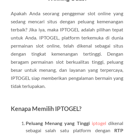
Apakah Anda seorang penggemar slot online yang
sedang mencari situs dengan peluang kemenangan
terbaik? Jika iya, maka IPTOGEL adalah pilihan tepat
untuk Anda. IPTOGEL, platform terkemuka di dunia
permainan slot online, telah dikenal sebagai situs
dengan tingkat kemenangan tertinggi. Dengan
beragam permainan slot berkualitas tinggi, peluang
besar untuk menang, dan layanan yang terpercaya,
IPTOGEL siap memberikan pengalaman bermain yang
tidak terlupakan.
Kenapa Memilih IPTOGEL?
Peluang Menang yang Tinggi
iptogel
dikenal
sebagai salah satu platform dengan
RTP