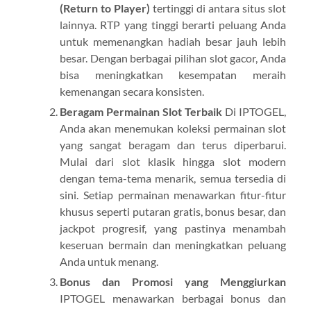
(Return to Player)
tertinggi di antara situs slot
lainnya. RTP yang tinggi berarti peluang Anda
untuk memenangkan hadiah besar jauh lebih
besar. Dengan berbagai pilihan slot gacor, Anda
bisa meningkatkan kesempatan meraih
kemenangan secara konsisten.
Beragam Permainan Slot Terbaik
Di IPTOGEL,
Anda akan menemukan koleksi permainan slot
yang sangat beragam dan terus diperbarui.
Mulai dari slot klasik hingga slot modern
dengan tema-tema menarik, semua tersedia di
sini. Setiap permainan menawarkan fitur-fitur
khusus seperti putaran gratis, bonus besar, dan
jackpot progresif, yang pastinya menambah
keseruan bermain dan meningkatkan peluang
Anda untuk menang.
Bonus dan Promosi yang Menggiurkan
IPTOGEL menawarkan berbagai bonus dan