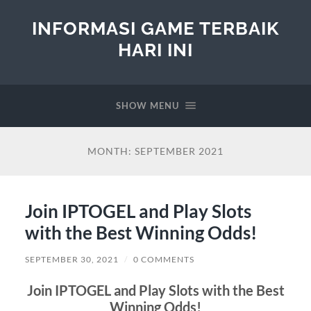
INFORMASI GAME TERBAIK
HARI INI
SHOW MENU
MONTH:
SEPTEMBER 2021
Join IPTOGEL and Play Slots
with the Best Winning Odds!
SEPTEMBER 30, 2021
/
0 COMMENTS
Join IPTOGEL and Play Slots with the Best
Winning Odds!