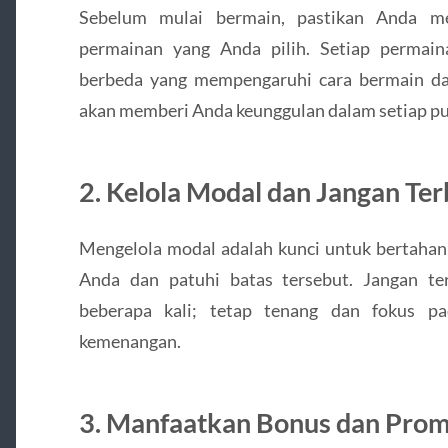
Sebelum mulai bermain, pastikan Anda me
permainan yang Anda pilih. Setiap permain
berbeda yang mempengaruhi cara bermain da
akan memberi Anda keunggulan dalam setiap pu
2. Kelola Modal dan Jangan Te
Mengelola modal adalah kunci untuk bertahan
Anda dan patuhi batas tersebut. Jangan t
beberapa kali; tetap tenang dan fokus pa
kemenangan.
3. Manfaatkan Bonus dan Prom