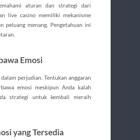
mahami aturan dan strategi dari
an live casino memiliki mekanisme
n peluang menang. Pengetahuan ini
taran.
rbawa Emosi
 dalam perjudian. Tentukan anggaran
erbawa emosi meskipun Anda kalah
da strategi untuk kembali meraih
osi yang Tersedia