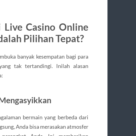
 Live Casino Online
alah Pilihan Tepat?
embuka banyak kesempatan bagi para
ang tak tertandingi. Inilah alasan
a:
g Mengasyikkan
engalaman bermain yang berbeda dari
ngsung, Anda bisa merasakan atmosfer
perangkat Anda. Ini memberikan