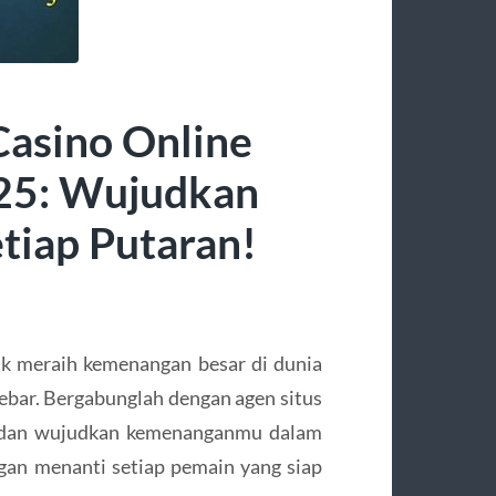
Casino Online
025: Wujudkan
iap Putaran!
k meraih kemenangan besar di dunia
ebar. Bergabunglah dengan agen situs
025 dan wujudkan kemenanganmu dalam
ngan menanti setiap pemain yang siap