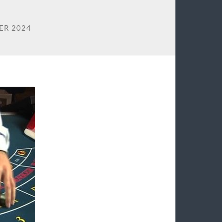
ER 2024