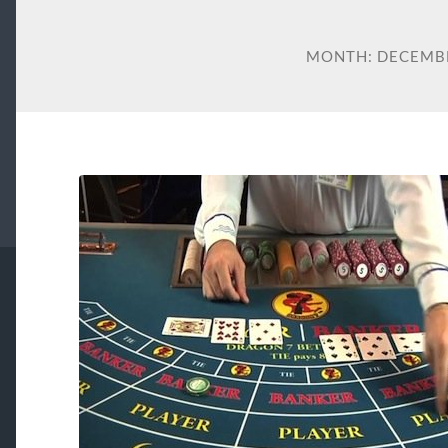
MONTH:
DECEMB