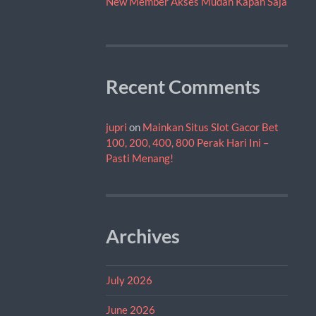
New Member Akses Mudah Kapan Saja
Recent Comments
jupri
on
Mainkan Situs Slot Gacor Bet
100, 200, 400, 800 Perak Hari Ini –
Pasti Menang!
Archives
July 2026
June 2026