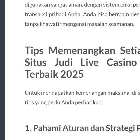
digunakan sangat aman, dengan sistem enkripsi
transaksi pribadi Anda. Anda bisa bermain d
tanpa khawatir mengenai masalah keamanan.
Tips Memenangkan Seti
Situs Judi Live Casin
Terbaik 2025
Untuk mendapatkan kemenangan maksimal di situ
tips yang perlu Anda perhatikan:
1. Pahami Aturan dan Strategi