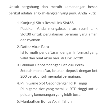
Untuk bergabung dan meraih kemenangan besar,
berikut adalah langkah-langkah yang perlu Anda ikuti:
Kunjungi Situs Resmi Link Slot88
Pastikan Anda mengakses situs resmi Link
Slot88 untuk pengalaman bermain yang aman
dan nyaman.
Daftar Akun Baru
Isi formulir pendaftaran dengan informasi yang
valid dan buat akun baru di Link Slot88.
Lakukan Deposit dengan Bet 200 Perak
Setelah mendaftar, lakukan deposit dengan bet
200 perak untuk memulai permainan.
Pilih Game Slot Gacor dengan RTP Tinggi
Pilih game slot yang memiliki RTP tinggi untuk
peluang kemenangan yang lebih besar.
Manfaatkan Bonus Akhir Tahun