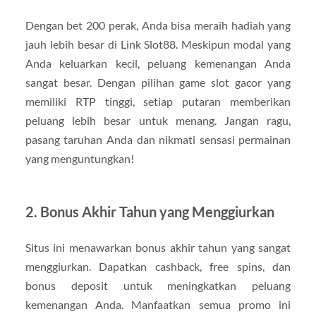
Dengan bet 200 perak, Anda bisa meraih hadiah yang
jauh lebih besar di Link Slot88. Meskipun modal yang
Anda keluarkan kecil, peluang kemenangan Anda
sangat besar. Dengan pilihan game slot gacor yang
memiliki RTP tinggi, setiap putaran memberikan
peluang lebih besar untuk menang. Jangan ragu,
pasang taruhan Anda dan nikmati sensasi permainan
yang menguntungkan!
2. Bonus Akhir Tahun yang Menggiurkan
Situs ini menawarkan bonus akhir tahun yang sangat
menggiurkan. Dapatkan cashback, free spins, dan
bonus deposit untuk meningkatkan peluang
kemenangan Anda. Manfaatkan semua promo ini