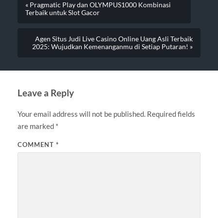
« Pragmatic Play dan OLYMPUS1000 Kombinasi
Terbaik untuk Slot Gacor
Agen Situs Judi Live Casino Online Uang Asli Terbaik
2025: Wujudkan Kemenanganmu di Setiap Putaran! »
Leave a Reply
Your email address will not be published.
Required fields
are marked
*
COMMENT
*