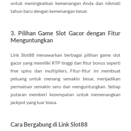
untuk meningkatkan kemenangan Anda dan nikmati
tahun baru dengan kemenangan besar.
3. Pilihan Game Slot Gacor dengan Fitur
Menguntungkan
Link Slot88 menawarkan berbagai pilihan game slot
gacor yang memiliki RTP tinggi dan fitur bonus seperti
free spins dan multipliers. Fitur-fitur ini membuat
peluang untuk menang semakin besar, menjadikan
permainan semakin seru dan menguntungkan. Setiap
putaran memberi kesempatan untuk memenangkan
jackpot yang luar biasa.
Cara Bergabung di Link Slot88