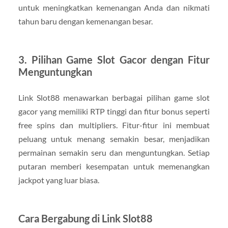
untuk meningkatkan kemenangan Anda dan nikmati
tahun baru dengan kemenangan besar.
3. Pilihan Game Slot Gacor dengan Fitur
Menguntungkan
Link Slot88 menawarkan berbagai pilihan game slot
gacor yang memiliki RTP tinggi dan fitur bonus seperti
free spins dan multipliers. Fitur-fitur ini membuat
peluang untuk menang semakin besar, menjadikan
permainan semakin seru dan menguntungkan. Setiap
putaran memberi kesempatan untuk memenangkan
jackpot yang luar biasa.
Cara Bergabung di Link Slot88