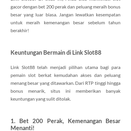
gacor dengan bet 200 perak dan peluang meraih bonus
besar yang luar biasa. Jangan lewatkan kesempatan
untuk meraih kemenangan besar sebelum tahun
berakhir!
Keuntungan Bermain di Link Slot88
Link Slot88 telah menjadi pilihan utama bagi para
pemain slot berkat kemudahan akses dan peluang
menang besar yang ditawarkan. Dari RTP tinggi hingga
bonus menarik, situs ini memberikan banyak
keuntungan yang sulit ditolak.
1. Bet 200 Perak, Kemenangan Besar
Menanti!