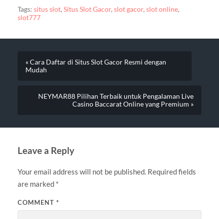
Tags:
situs slot
,
Situs Slot Gacor
,
slot gacor
,
slot online
,
slot777
« Cara Daftar di Situs Slot Gacor Resmi dengan
Mudah
NEYMAR88 Pilihan Terbaik untuk Pengalaman Live
Casino Baccarat Online yang Premium »
Leave a Reply
Your email address will not be published.
Required fields
are marked
*
COMMENT
*