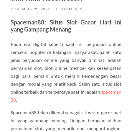
NOVEMBER 20, 2025
/
0 COMMENTS
Spaceman88: Situs Slot Gacor Hari Ini
yang Gampang Menang
Pada era digital seperti saat ini, perjudian online
semakin populer di kalangan masyarakat. Salah satu
jenis perjudian online yang banyak diminati adalah
permainan slot. Slot online memberikan kesempatan
bagi para pemain untuk meraih kemenangan besar
dengan modal yang relatif kecil. Salah satu situs slot
online terbaik dan terpercaya saat ini adalah
spaceman
88
.
Spaceman88 telah dikenal sebagai situs slot gacor hari
ini yang gampang menang. Dengan beragam pilihan
permainan slot yang menarik dan menguntungkan,