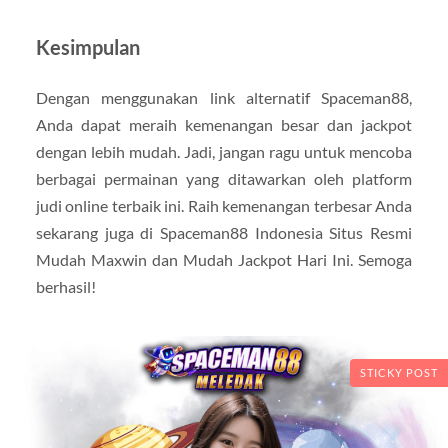
Kesimpulan
Dengan menggunakan link alternatif Spaceman88,
Anda dapat meraih kemenangan besar dan jackpot
dengan lebih mudah. Jadi, jangan ragu untuk mencoba
berbagai permainan yang ditawarkan oleh platform
judi online terbaik ini. Raih kemenangan terbesar Anda
sekarang juga di Spaceman88 Indonesia Situs Resmi
Mudah Maxwin dan Mudah Jackpot Hari Ini. Semoga
berhasil!
STICKY POST