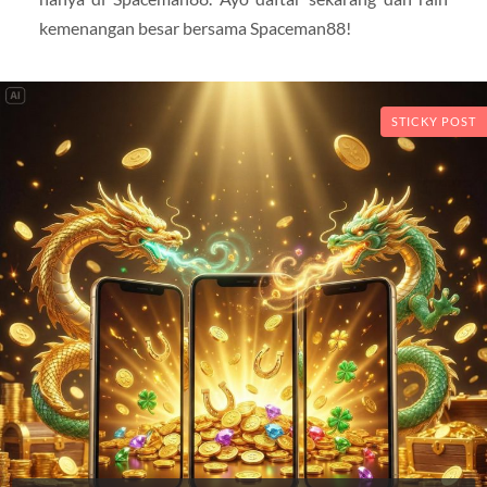
kemenangan besar bersama Spaceman88!
STICKY POST