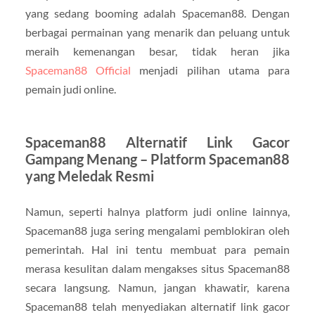
yang sedang booming adalah Spaceman88. Dengan
berbagai permainan yang menarik dan peluang untuk
meraih kemenangan besar, tidak heran jika
Spaceman88 Official
menjadi pilihan utama para
pemain judi online.
Spaceman88 Alternatif Link Gacor
Gampang Menang – Platform Spaceman88
yang Meledak Resmi
Namun, seperti halnya platform judi online lainnya,
Spaceman88 juga sering mengalami pemblokiran oleh
pemerintah. Hal ini tentu membuat para pemain
merasa kesulitan dalam mengakses situs Spaceman88
secara langsung. Namun, jangan khawatir, karena
Spaceman88 telah menyediakan alternatif link gacor