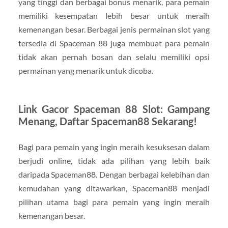
yang tinggi dan berbagai bonus menarik, para pemain
memiliki kesempatan lebih besar untuk meraih
kemenangan besar. Berbagai jenis permainan slot yang
tersedia di Spaceman 88 juga membuat para pemain
tidak akan pernah bosan dan selalu memiliki opsi
permainan yang menarik untuk dicoba.
Link Gacor Spaceman 88 Slot: Gampang
Menang, Daftar Spaceman88 Sekarang!
Bagi para pemain yang ingin meraih kesuksesan dalam
berjudi online, tidak ada pilihan yang lebih baik
daripada Spaceman88. Dengan berbagai kelebihan dan
kemudahan yang ditawarkan, Spaceman88 menjadi
pilihan utama bagi para pemain yang ingin meraih
kemenangan besar.