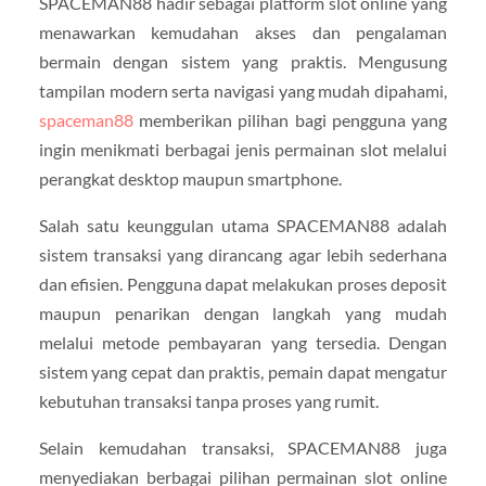
SPACEMAN88 hadir sebagai platform slot online yang
menawarkan kemudahan akses dan pengalaman
bermain dengan sistem yang praktis. Mengusung
tampilan modern serta navigasi yang mudah dipahami,
spaceman88
memberikan pilihan bagi pengguna yang
ingin menikmati berbagai jenis permainan slot melalui
perangkat desktop maupun smartphone.
Salah satu keunggulan utama SPACEMAN88 adalah
sistem transaksi yang dirancang agar lebih sederhana
dan efisien. Pengguna dapat melakukan proses deposit
maupun penarikan dengan langkah yang mudah
melalui metode pembayaran yang tersedia. Dengan
sistem yang cepat dan praktis, pemain dapat mengatur
kebutuhan transaksi tanpa proses yang rumit.
Selain kemudahan transaksi, SPACEMAN88 juga
menyediakan berbagai pilihan permainan slot online