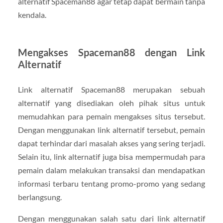
alternatif Spaceman88 agar tetap dapat bermain tanpa
kendala.
Mengakses Spaceman88 dengan Link
Alternatif
Link alternatif Spaceman88 merupakan sebuah
alternatif yang disediakan oleh pihak situs untuk
memudahkan para pemain mengakses situs tersebut.
Dengan menggunakan link alternatif tersebut, pemain
dapat terhindar dari masalah akses yang sering terjadi.
Selain itu, link alternatif juga bisa mempermudah para
pemain dalam melakukan transaksi dan mendapatkan
informasi terbaru tentang promo-promo yang sedang
berlangsung.
Dengan menggunakan salah satu dari link alternatif