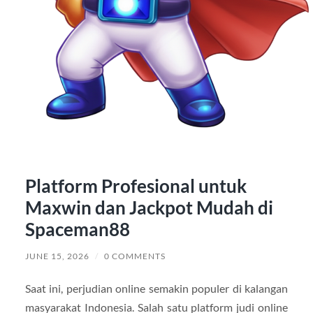
Platform Profesional untuk
Maxwin dan Jackpot Mudah di
Spaceman88
JUNE 15, 2026
/
0 COMMENTS
Saat ini, perjudian online semakin populer di kalangan
masyarakat Indonesia. Salah satu platform judi online