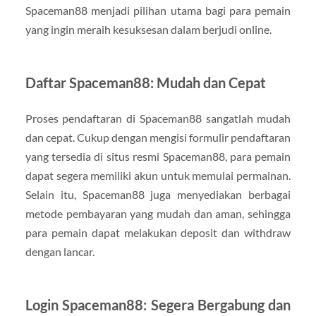
Spaceman88 menjadi pilihan utama bagi para pemain
yang ingin meraih kesuksesan dalam berjudi online.
Daftar Spaceman88: Mudah dan Cepat
Proses pendaftaran di Spaceman88 sangatlah mudah
dan cepat. Cukup dengan mengisi formulir pendaftaran
yang tersedia di situs resmi Spaceman88, para pemain
dapat segera memiliki akun untuk memulai permainan.
Selain itu, Spaceman88 juga menyediakan berbagai
metode pembayaran yang mudah dan aman, sehingga
para pemain dapat melakukan deposit dan withdraw
dengan lancar.
Login Spaceman88: Segera Bergabung dan