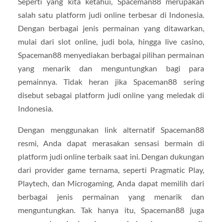
Seperti yang kita ketahui, Spaceman88 merupakan
salah satu platform judi online terbesar di Indonesia.
Dengan berbagai jenis permainan yang ditawarkan,
mulai dari slot online, judi bola, hingga live casino,
Spaceman88 menyediakan berbagai pilihan permainan
yang menarik dan menguntungkan bagi para
pemainnya. Tidak heran jika Spaceman88 sering
disebut sebagai platform judi online yang meledak di
Indonesia.
Dengan menggunakan link alternatif Spaceman88
resmi, Anda dapat merasakan sensasi bermain di
platform judi online terbaik saat ini. Dengan dukungan
dari provider game ternama, seperti Pragmatic Play,
Playtech, dan Microgaming, Anda dapat memilih dari
berbagai jenis permainan yang menarik dan
menguntungkan. Tak hanya itu, Spaceman88 juga