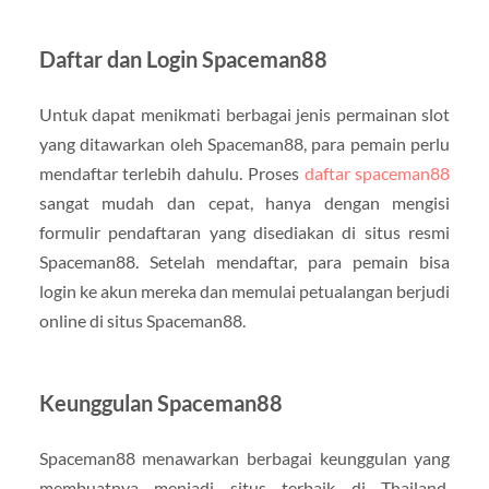
Daftar dan Login Spaceman88
Untuk dapat menikmati berbagai jenis permainan slot
yang ditawarkan oleh Spaceman88, para pemain perlu
mendaftar terlebih dahulu. Proses
daftar spaceman88
sangat mudah dan cepat, hanya dengan mengisi
formulir pendaftaran yang disediakan di situs resmi
Spaceman88. Setelah mendaftar, para pemain bisa
login ke akun mereka dan memulai petualangan berjudi
online di situs Spaceman88.
Keunggulan Spaceman88
Spaceman88 menawarkan berbagai keunggulan yang
membuatnya menjadi situs terbaik di Thailand.