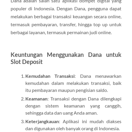
Dana adalah salah satu aplikasi dompet digital yang
populer di Indonesia. Dengan Dana, pengguna dapat
melakukan berbagai transaksi keuangan secara online,
termasuk pembayaran, transfer, hingga top up untuk
berbagai layanan, termasuk permainan judi online.
Keuntungan Menggunakan Dana untuk
Slot Deposit
Kemudahan Transaksi
: Dana menawarkan
kemudahan dalam melakukan transaksi, baik
itu pembayaran maupun pengisian saldo.
Keamanan
: Transaksi dengan Dana dilengkapi
dengan sistem keamanan yang canggih,
sehingga data dan uang Anda aman.
Keterjangkauan
: Aplikasi ini mudah diakses
dan digunakan oleh banyak orang di Indonesia.