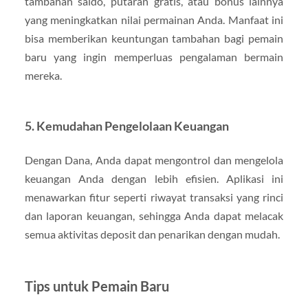
tambahan saldo, putaran gratis, atau bonus lainnya
yang meningkatkan nilai permainan Anda. Manfaat ini
bisa memberikan keuntungan tambahan bagi pemain
baru yang ingin memperluas pengalaman bermain
mereka.
5. Kemudahan Pengelolaan Keuangan
Dengan Dana, Anda dapat mengontrol dan mengelola
keuangan Anda dengan lebih efisien. Aplikasi ini
menawarkan fitur seperti riwayat transaksi yang rinci
dan laporan keuangan, sehingga Anda dapat melacak
semua aktivitas deposit dan penarikan dengan mudah.
Tips untuk Pemain Baru