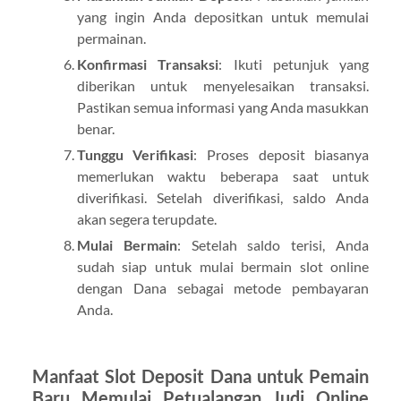
yang ingin Anda depositkan untuk memulai
permainan.
Konfirmasi Transaksi
: Ikuti petunjuk yang
diberikan untuk menyelesaikan transaksi.
Pastikan semua informasi yang Anda masukkan
benar.
Tunggu Verifikasi
: Proses deposit biasanya
memerlukan waktu beberapa saat untuk
diverifikasi. Setelah diverifikasi, saldo Anda
akan segera terupdate.
Mulai Bermain
: Setelah saldo terisi, Anda
sudah siap untuk mulai bermain slot online
dengan Dana sebagai metode pembayaran
Anda.
Manfaat Slot Deposit Dana untuk Pemain
Baru Memulai Petualangan Judi Online