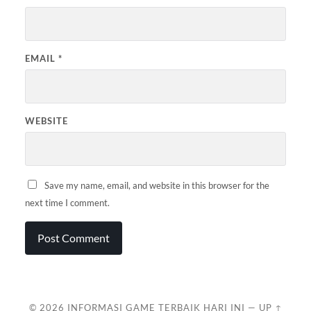
EMAIL
*
WEBSITE
Save my name, email, and website in this browser for the
next time I comment.
© 2026
INFORMASI GAME TERBAIK HARI INI
—
UP ↑