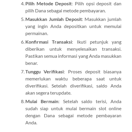
Pilih Metode Deposit
: Pilih opsi deposit dan
pilih Dana sebagai metode pembayaran.
Masukkan Jumlah Deposit
: Masukkan jumlah
yang ingin Anda depositkan untuk memulai
permainan.
Konfirmasi Transaksi
: Ikuti petunjuk yang
diberikan untuk menyelesaikan transaksi.
Pastikan semua informasi yang Anda masukkan
benar.
Tunggu Verifikasi
: Proses deposit biasanya
memerlukan waktu beberapa saat untuk
diverifikasi. Setelah diverifikasi, saldo Anda
akan segera terupdate.
Mulai Bermain
: Setelah saldo terisi, Anda
sudah siap untuk mulai bermain slot online
dengan Dana sebagai metode pembayaran
Anda.