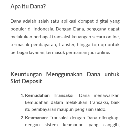
Apa itu Dana?
Dana adalah salah satu aplikasi dompet digital yang
populer di Indonesia. Dengan Dana, pengguna dapat
melakukan berbagai transaksi keuangan secara online,
termasuk pembayaran, transfer, hingga top up untuk
berbagai layanan, termasuk permainan judi online.
Keuntungan Menggunakan Dana untuk
Slot Deposit
Kemudahan Transaksi
: Dana menawarkan
kemudahan dalam melakukan transaksi, baik
itu pembayaran maupun pengisian saldo.
Keamanan
: Transaksi dengan Dana dilengkapi
dengan sistem keamanan yang canggih,