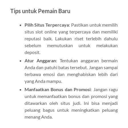
Tips untuk Pemain Baru
Pilih Situs Terpercaya
: Pastikan untuk memilih
situs slot online yang terpercaya dan memiliki
reputasi baik. Lakukan riset terlebih dahulu
sebelum memutuskan untuk melakukan
deposit.
Atur Anggaran
: Tentukan anggaran bermain
Anda dan patuhi batas tersebut. Jangan sampai
terbawa emosi dan menghabiskan lebih dari
yang Anda mampu.
Manfaatkan Bonus dan Promosi
: Jangan ragu
untuk memanfaatkan bonus dan promosi yang
ditawarkan oleh situs judi. Ini bisa menjadi
peluang bagus untuk meningkatkan peluang
menang Anda.