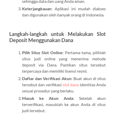
sehingga data dan uang Anda aman.
Keterjangkauan
: Aplikasi ini mudah diakses
dan digunakan oleh banyak orang di Indonesia.
Langkah-langkah untuk Melakukan Slot
Deposit Menggunakan Dana
Pilih Situs Slot Online
: Pertama-tama, pilihlah
situs judi online yang menerima metode
deposit via Dana. Pastikan situs tersebut
terpercaya dan memiliki lisensi resmi.
Daftar dan Verifikasi Akun
: Buat akun di situs
tersebut dan verifikasi
slot dana
identitas Anda
sesuai prosedur yang berlaku.
Masuk ke Akun Anda
: Setelah akun
terverifikasi, masuklah ke akun Anda di situs
judi tersebut.