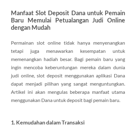
Manfaat Slot Deposit Dana untuk Pemain
Baru Memulai Petualangan Judi Online
dengan Mudah
Permainan slot online tidak hanya menyenangkan
tetapi juga menawarkan kesempatan untuk
memenangkan hadiah besar. Bagi pemain baru yang
ingin mencoba keberuntungan mereka dalam dunia
judi online, slot deposit menggunakan aplikasi Dana
dapat menjadi pilihan yang sangat menguntungkan.
Artikel ini akan mengulas beberapa manfaat utama
menggunakan Dana untuk deposit bagi pemain baru.
1. Kemudahan dalam Transaksi