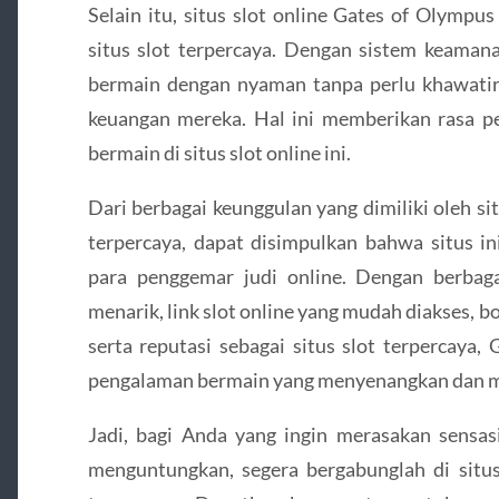
Selain itu, situs slot online Gates of Olympu
situs slot terpercaya. Dengan sistem keaman
bermain dengan nyaman tanpa perlu khawatir
keuangan mereka. Hal ini memberikan rasa pe
bermain di situs slot online ini.
Dari berbagai keunggulan yang dimiliki oleh s
terpercaya, dapat disimpulkan bahwa situs in
para penggemar judi online. Dengan berbaga
menarik, link slot online yang mudah diakses,
serta reputasi sebagai situs slot terpercay
pengalaman bermain yang menyenangkan dan m
Jadi, bagi Anda yang ingin merasakan sensas
menguntungkan, segera bergabunglah di situ