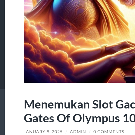
Menemukan Slot Gaco
Gates Of Olympus 10
JANUARY 9, 2025
/
ADMIN
/
0 COMMENTS