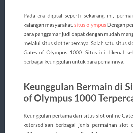
Pada era digital seperti sekarang ini, perma
kalangan masyarakat.
situs olympus
Dengan per
para penggemar judi dapat dengan mudah menga
melalui situs slot terpercaya. Salah satu situs 
Gates of Olympus 1000. Situs ini dikenal seb
berbagai keunggulan untuk para pemainnya.
Keunggulan Bermain di Si
of Olympus 1000 Terperc
Keunggulan pertama dari situs slot online Gat
ketersediaan berbagai jenis permainan slot