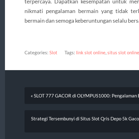
terpercaya. Dapatkan kesempatan untuk me
nikmati pengalaman bermain yang tidak terl
bermain dan semoga keberuntungan selalu ber
Categories:
Slot
Tags:
link slot online
,
situs slot onlin
« SLOT 777 GACOR di OLYMPUS1000: Pengalaman B
Strategi Tersembunyi di Situs Slot Qris Depo 5k Ga