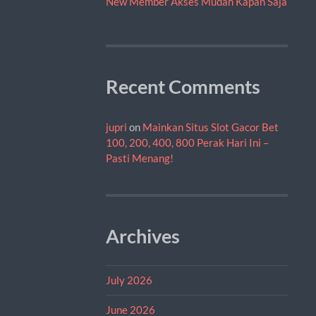
New Member Akses Mudah Kapan Saja
Recent Comments
jupri
on
Mainkan Situs Slot Gacor Bet
100, 200, 400, 800 Perak Hari Ini –
Pasti Menang!
Archives
July 2026
June 2026