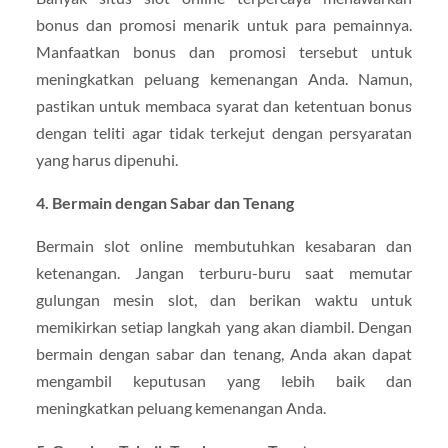
bonus dan promosi menarik untuk para pemainnya.
Manfaatkan bonus dan promosi tersebut untuk
meningkatkan peluang kemenangan Anda. Namun,
pastikan untuk membaca syarat dan ketentuan bonus
dengan teliti agar tidak terkejut dengan persyaratan
yang harus dipenuhi.
4. Bermain dengan Sabar dan Tenang
Bermain slot online membutuhkan kesabaran dan
ketenangan. Jangan terburu-buru saat memutar
gulungan mesin slot, dan berikan waktu untuk
memikirkan setiap langkah yang akan diambil. Dengan
bermain dengan sabar dan tenang, Anda akan dapat
mengambil keputusan yang lebih baik dan
meningkatkan peluang kemenangan Anda.