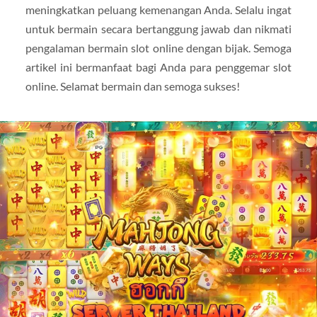
meningkatkan peluang kemenangan Anda. Selalu ingat
untuk bermain secara bertanggung jawab dan nikmati
pengalaman bermain slot online dengan bijak. Semoga
artikel ini bermanfaat bagi Anda para penggemar slot
online. Selamat bermain dan semoga sukses!