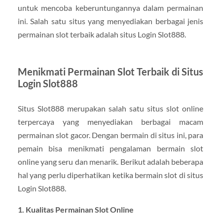
untuk mencoba keberuntungannya dalam permainan
ini. Salah satu situs yang menyediakan berbagai jenis
permainan slot terbaik adalah situs Login Slot888.
Menikmati Permainan Slot Terbaik di Situs
Login Slot888
Situs Slot888 merupakan salah satu situs slot online
terpercaya yang menyediakan berbagai macam
permainan slot gacor. Dengan bermain di situs ini, para
pemain bisa menikmati pengalaman bermain slot
online yang seru dan menarik. Berikut adalah beberapa
hal yang perlu diperhatikan ketika bermain slot di situs
Login Slot888.
1. Kualitas Permainan Slot Online