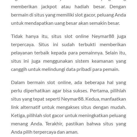
memberikan jackpot atau hadiah besar. Dengan
bermain di situs yang memiliki slot gacor, peluang Anda
untuk mendapatkan uang besar akan semakin besar.
Tidak hanya itu, situs slot online Neymar88 juga
terpercaya. Situs ini sudah terbukti memberikan
pelayanan terbaik kepada para pemainnya. Selain itu,
situs ini juga menggunakan sistem keamanan yang
canggih untuk melindungi data pribadi para pemain.
Dalam bermain slot online, ada beberapa hal yang
perlu diperhatikan agar bisa sukses. Pertama, pilihlah
situs yang tepat seperti Neymar88. Kedua, manfaatkan
link alternatif untuk mengakses situs dengan mudah.
Ketiga, pilihlah slot gacor untuk meningkatkan peluang
menang Anda. Terakhir, pastikan bahwa situs yang
Anda pilih terpercaya dan aman.