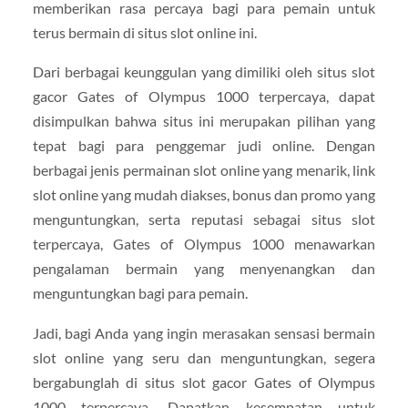
memberikan rasa percaya bagi para pemain untuk
terus bermain di situs slot online ini.
Dari berbagai keunggulan yang dimiliki oleh situs slot
gacor Gates of Olympus 1000 terpercaya, dapat
disimpulkan bahwa situs ini merupakan pilihan yang
tepat bagi para penggemar judi online. Dengan
berbagai jenis permainan slot online yang menarik, link
slot online yang mudah diakses, bonus dan promo yang
menguntungkan, serta reputasi sebagai situs slot
terpercaya, Gates of Olympus 1000 menawarkan
pengalaman bermain yang menyenangkan dan
menguntungkan bagi para pemain.
Jadi, bagi Anda yang ingin merasakan sensasi bermain
slot online yang seru dan menguntungkan, segera
bergabunglah di situs slot gacor Gates of Olympus
1000 terpercaya. Dapatkan kesempatan untuk