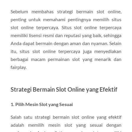
Sebelum membahas strategi bermain slot online,
penting untuk memahami pentingnya memilih situs
slot online terpercaya. Situs slot online terpercaya
memiliki lisensi resmi dan reputasi yang baik, sehingga
Anda dapat bermain dengan aman dan nyaman. Selain
itu, situs slot online terpercaya juga menyediakan
berbagai macam permainan slot yang menarik dan
fairplay.
Strategi Bermain Slot Online yang Efektif
1. Pilih Mesin Slot yang Sesuai
Salah satu strategi bermain slot online yang efektif
adalah memilih mesin slot yang sesuai dengan