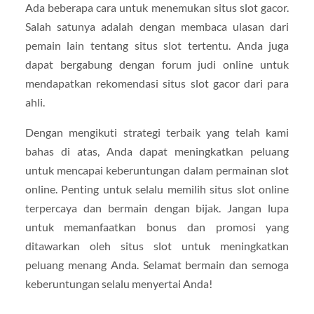
Ada beberapa cara untuk menemukan situs slot gacor.
Salah satunya adalah dengan membaca ulasan dari
pemain lain tentang situs slot tertentu. Anda juga
dapat bergabung dengan forum judi online untuk
mendapatkan rekomendasi situs slot gacor dari para
ahli.
Dengan mengikuti strategi terbaik yang telah kami
bahas di atas, Anda dapat meningkatkan peluang
untuk mencapai keberuntungan dalam permainan slot
online. Penting untuk selalu memilih situs slot online
terpercaya dan bermain dengan bijak. Jangan lupa
untuk memanfaatkan bonus dan promosi yang
ditawarkan oleh situs slot untuk meningkatkan
peluang menang Anda. Selamat bermain dan semoga
keberuntungan selalu menyertai Anda!