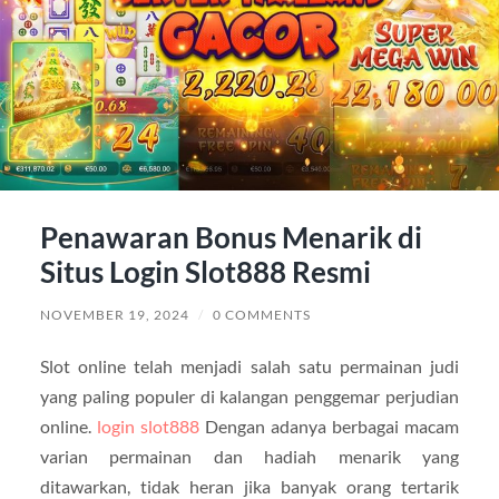
Penawaran Bonus Menarik di
Situs Login Slot888 Resmi
NOVEMBER 19, 2024
/
0 COMMENTS
Slot online telah menjadi salah satu permainan judi
yang paling populer di kalangan penggemar perjudian
online.
login slot888
Dengan adanya berbagai macam
varian permainan dan hadiah menarik yang
ditawarkan, tidak heran jika banyak orang tertarik