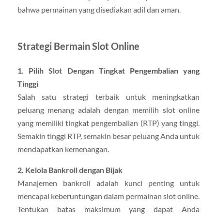
bahwa permainan yang disediakan adil dan aman.
Strategi Bermain Slot Online
1. Pilih Slot Dengan Tingkat Pengembalian yang
Tinggi
Salah satu strategi terbaik untuk meningkatkan
peluang menang adalah dengan memilih slot online
yang memiliki tingkat pengembalian (RTP) yang tinggi.
Semakin tinggi RTP, semakin besar peluang Anda untuk
mendapatkan kemenangan.
2. Kelola Bankroll dengan Bijak
Manajemen bankroll adalah kunci penting untuk
mencapai keberuntungan dalam permainan slot online.
Tentukan batas maksimum yang dapat Anda