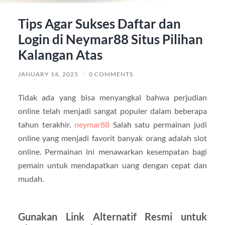
Tips Agar Sukses Daftar dan
Login di Neymar88 Situs Pilihan
Kalangan Atas
JANUARY 14, 2025
/
0 COMMENTS
Tidak ada yang bisa menyangkal bahwa perjudian
online telah menjadi sangat populer dalam beberapa
tahun terakhir.
neymar88
Salah satu permainan judi
online yang menjadi favorit banyak orang adalah slot
online. Permainan ini menawarkan kesempatan bagi
pemain untuk mendapatkan uang dengan cepat dan
mudah.
Gunakan Link Alternatif Resmi untuk