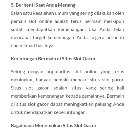
5. Berhenti Saat Anda Menang
Salah satu kesalahan umum yang sering dilakukan oleh
pemain slot online adalah terus bermain meskipun
sudah mendapatkan kemenangan. Jika Anda telah
mencapai target kemenangan Anda, segera berhenti
dan nikmati hasilnya.
Keuntungan Bermain di Situs Slot Gacor
Seiring dengan popularitas slot online yang terus
meningkat, banyak pemain mencari situs slot gacor.
Situs slot gacor adalah situs yang sering kali
memberikan kemenangan kepada pemainnya. Bermain
di situs slot gacor dapat meningkatkan peluang Anda
untuk mendapatkan keberuntungan.
Bagaimana Menemukan Situs Slot Gacor