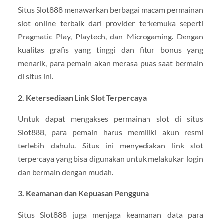
Situs Slot888 menawarkan berbagai macam permainan
slot online terbaik dari provider terkemuka seperti
Pragmatic Play, Playtech, dan Microgaming. Dengan
kualitas grafis yang tinggi dan fitur bonus yang
menarik, para pemain akan merasa puas saat bermain
di situs ini.
2. Ketersediaan Link Slot Terpercaya
Untuk dapat mengakses permainan slot di situs
Slot888, para pemain harus memiliki akun resmi
terlebih dahulu. Situs ini menyediakan link slot
terpercaya yang bisa digunakan untuk melakukan login
dan bermain dengan mudah.
3. Keamanan dan Kepuasan Pengguna
Situs Slot888 juga menjaga keamanan data para