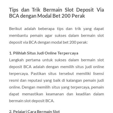
Tips dan Trik Bermain Slot Deposit Via
BCA dengan Modal Bet 200 Perak
Berikut adalah beberapa tips dan trik yang dapat
membantu pemain agar sukses dalam bermain slot
deposit via BCA dengan modal bet 200 perak:
1. Pilihlah Situs Judi Online Terpercaya
Langkah pertama untuk sukses dalam bermain slot
deposit BCA adalah dengan memilih situs judi online
terpercaya. Pastikan situs tersebut memiliki lisensi
resmi dan reputasi yang baik di kalangan pemain judi
online. Dengan memilih situs yang terpercaya, pemain
dapat memastikan keamanan dan keadilan dalam
bermain slot deposit BCA.
2. Pelajari Cara Bermain Slot