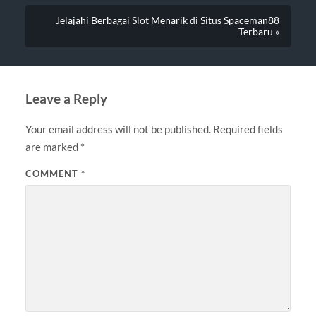
Jelajahi Berbagai Slot Menarik di Situs Spaceman88
Terbaru »
Leave a Reply
Your email address will not be published.
Required fields
are marked
*
COMMENT
*