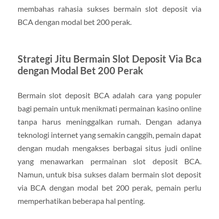
membahas rahasia sukses bermain slot deposit via
BCA dengan modal bet 200 perak.
Strategi Jitu Bermain Slot Deposit Via Bca
dengan Modal Bet 200 Perak
Bermain slot deposit BCA adalah cara yang populer
bagi pemain untuk menikmati permainan kasino online
tanpa harus meninggalkan rumah. Dengan adanya
teknologi internet yang semakin canggih, pemain dapat
dengan mudah mengakses berbagai situs judi online
yang menawarkan permainan slot deposit BCA.
Namun, untuk bisa sukses dalam bermain slot deposit
via BCA dengan modal bet 200 perak, pemain perlu
memperhatikan beberapa hal penting.