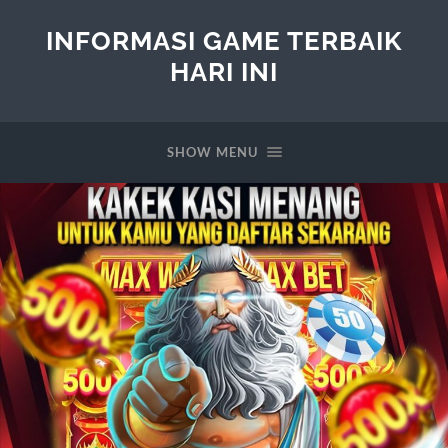
INFORMASI GAME TERBAIK
HARI INI
SHOW MENU