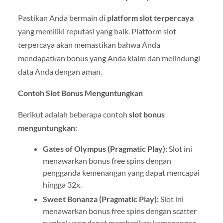
Pastikan Anda bermain di
platform slot terpercaya
yang memiliki reputasi yang baik. Platform slot
terpercaya akan memastikan bahwa Anda
mendapatkan bonus yang Anda klaim dan melindungi
data Anda dengan aman.
Contoh Slot Bonus Menguntungkan
Berikut adalah beberapa contoh
slot bonus
menguntungkan
:
Gates of Olympus (Pragmatic Play):
Slot ini
menawarkan bonus free spins dengan
pengganda kemenangan yang dapat mencapai
hingga 32x.
Sweet Bonanza (Pragmatic Play):
Slot ini
menawarkan bonus free spins dengan scatter
symbol yang dapat memberikan kemenangan