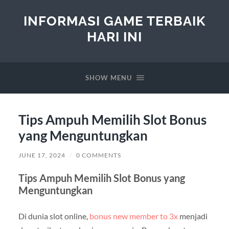
INFORMASI GAME TERBAIK
HARI INI
SHOW MENU
Tips Ampuh Memilih Slot Bonus
yang Menguntungkan
JUNE 17, 2024
/
0 COMMENTS
Tips Ampuh Memilih Slot Bonus yang
Menguntungkan
Di dunia slot online,
bonus new member to 3x
menjadi