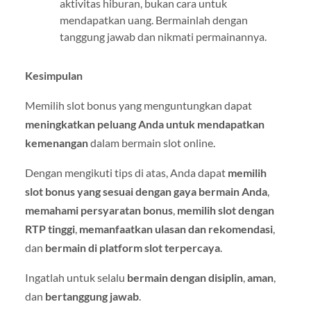
aktivitas hiburan, bukan cara untuk
mendapatkan uang. Bermainlah dengan
tanggung jawab dan nikmati permainannya.
Kesimpulan
Memilih slot bonus yang menguntungkan dapat
meningkatkan peluang Anda untuk mendapatkan
kemenangan
dalam bermain slot online.
Dengan mengikuti tips di atas, Anda dapat
memilih
slot bonus yang sesuai dengan gaya bermain Anda
,
memahami persyaratan bonus
,
memilih slot dengan
RTP tinggi
,
memanfaatkan ulasan dan rekomendasi
,
dan
bermain di platform slot terpercaya
.
Ingatlah untuk selalu
bermain dengan disiplin
,
aman
,
dan
bertanggung jawab
.