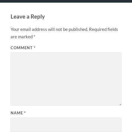
Leave a Reply
Your email address will not be published.
Required fields
are marked
*
COMMENT
*
NAME
*