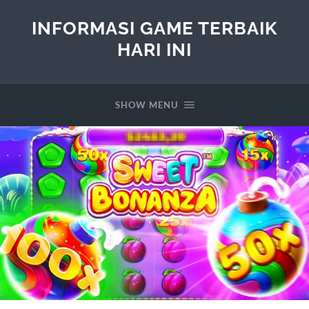
INFORMASI GAME TERBAIK
HARI INI
SHOW MENU