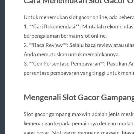
Cara Menemukan Slot Gacor O
Untuk menemukan slot gacor online, ada beberap
1. **Cari Rekomendasi**: Mintalah rekomendasi
berpengalaman bermain slot online.
2. **Baca Review**: Selalu baca review atau ul
Anda memutuskan untuk memainkannya.
3. **Cek Persentase Pembayaran**: Pastikan A
persentase pembayaran yang tinggi untuk men
Mengenali Slot Gacor Gampan
Slot gacor gampang maxwin adalah jenis mesin
kemenangan kepada pemainnya dengan mudah 
yang besar. Slot gacor gampang maxwin biasa