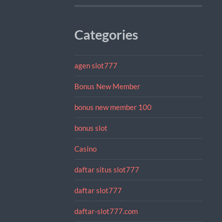
Categories
agen slot777
Bonus New Member
bonus new member 100
bonus slot
Casino
daftar situs slot777
daftar slot777
daftar-slot777.com