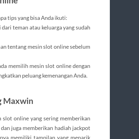
nline
a tips yang bisa Anda ikuti:
 dari teman atau keluarga yang sudah
asan tentang mesin slot online sebelum
nda memilih mesin slot online dengan
ingkatkan peluang kemenangan Anda.
g Maxwin
 slot online yang sering memberikan
dan juga memberikan hadiah jackpot
nya memiliki tampilan yang menarik