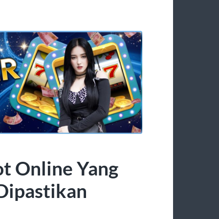
ot Online Yang
ipastikan
t