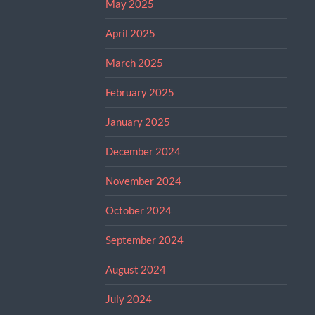
May 2025
April 2025
March 2025
February 2025
January 2025
December 2024
November 2024
October 2024
September 2024
August 2024
July 2024