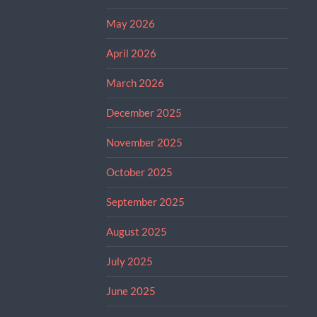
May 2026
April 2026
March 2026
December 2025
November 2025
October 2025
September 2025
August 2025
July 2025
June 2025