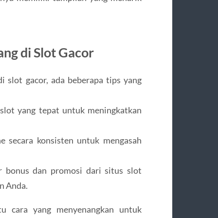
g di Slot Gacor
slot gacor, ada beberapa tips yang
n slot yang tepat untuk meningkatkan
line secara konsisten untuk mengasah
r bonus dan promosi dari situs slot
n Anda.
atu cara yang menyenangkan untuk