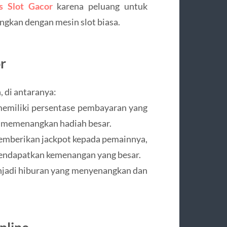
us Slot Gacor
karena peluang untuk
ngkan dengan mesin slot biasa.
r
 di antaranya:
memiliki persentase pembayaran yang
k memenangkan hadiah besar.
 memberikan jackpot kepada pemainnya,
endapatkan kemenangan yang besar.
menjadi hiburan yang menyenangkan dan