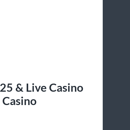
25 & Live Casino
 Casino