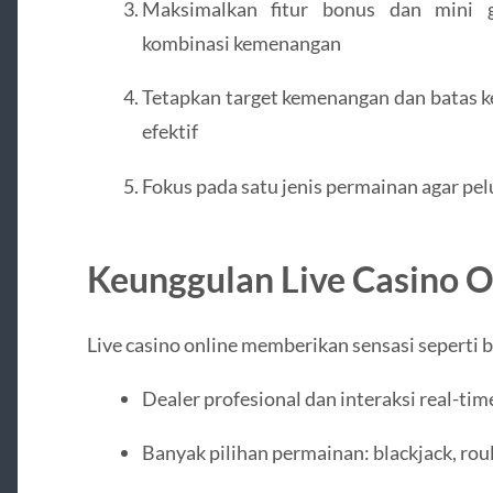
Maksimalkan fitur bonus dan mini 
kombinasi kemenangan
Tetapkan target kemenangan dan batas k
efektif
Fokus pada satu jenis permainan agar pe
Keunggulan Live Casino O
Live casino online memberikan sensasi seperti 
Dealer profesional dan interaksi real-t
Banyak pilihan permainan: blackjack, roul