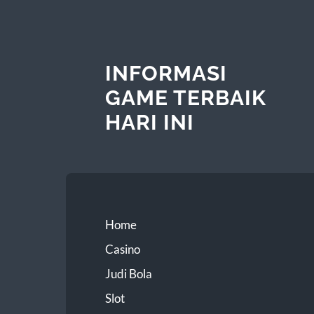
INFORMASI
GAME TERBAIK
HARI INI
Home
Casino
Judi Bola
Slot