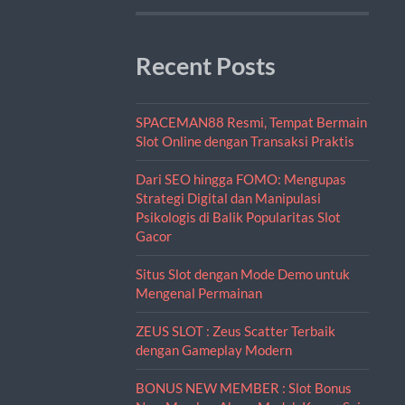
Recent Posts
SPACEMAN88 Resmi, Tempat Bermain
Slot Online dengan Transaksi Praktis
Dari SEO hingga FOMO: Mengupas
Strategi Digital dan Manipulasi
Psikologis di Balik Popularitas Slot
Gacor
Situs Slot dengan Mode Demo untuk
Mengenal Permainan
ZEUS SLOT : Zeus Scatter Terbaik
dengan Gameplay Modern
BONUS NEW MEMBER : Slot Bonus