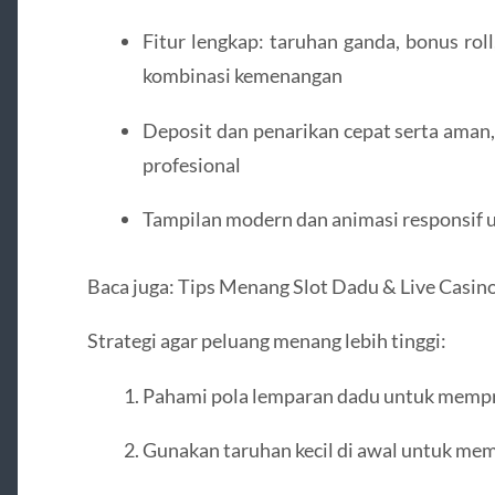
Fitur lengkap: taruhan ganda, bonus ro
kombinasi kemenangan
Deposit dan penarikan cepat serta ama
profesional
Tampilan modern dan animasi responsif
Baca juga: Tips Menang Slot Dadu & Live Casi
Strategi agar peluang menang lebih tinggi:
Pahami pola lemparan dadu untuk mempre
Gunakan taruhan kecil di awal untuk me