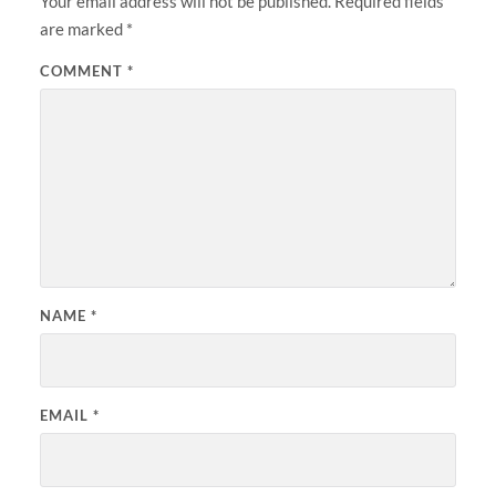
Your email address will not be published.
Required fields
are marked
*
COMMENT
*
NAME
*
EMAIL
*