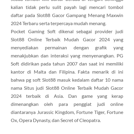
kalian tidak perlu sulit payah lagi mencari tombol
daftar pada Slot88 Gacor Gampang Menang Maxwin
2024 Terbaru serta terpercaya mudah menang.
Pocket Gaming Soft dikenal sebagai provider judi
Slot88 Online Terbaik Mudah Gacor 2024 yang
menyediakan permainan dengan grafik yang
menakjubkan dan interaksi yang menyenangkan. PG
Soft didirikan pada tahun 2007 dan saat ini memiliki
kantor di Malta dan Filipina. Fakta menarik di ini
bahwa pg soft Slot88 masuk kedalam daftar 10 nama
nama Situs judi Slot88 Online Terbaik Mudah Gacor
2024 terbaik di Asia. Dan game yang kerap
dimenangkan oleh para penggiat judi online
diantaranya Jurassic Kingdom, Fortune Tiger, Fortune
Ox, Opera Dynasty, dan Secret of Cleopatra.