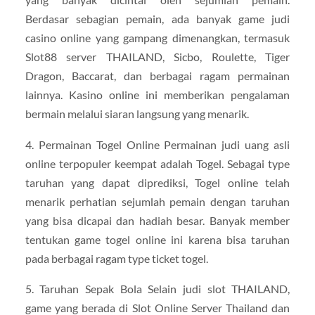
Berdasar sebagian pemain, ada banyak game judi
casino online yang gampang dimenangkan, termasuk
Slot88 server THAILAND, Sicbo, Roulette, Tiger
Dragon, Baccarat, dan berbagai ragam permainan
lainnya. Kasino online ini memberikan pengalaman
bermain melalui siaran langsung yang menarik.
4. Permainan Togel Online Permainan judi uang asli
online terpopuler keempat adalah Togel. Sebagai type
taruhan yang dapat diprediksi, Togel online telah
menarik perhatian sejumlah pemain dengan taruhan
yang bisa dicapai dan hadiah besar. Banyak member
tentukan game togel online ini karena bisa taruhan
pada berbagai ragam type ticket togel.
5. Taruhan Sepak Bola Selain judi slot THAILAND,
game yang berada di Slot Online Server Thailand dan