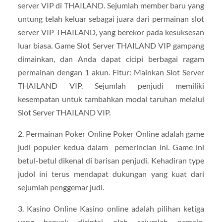
server VIP di THAILAND. Sejumlah member baru yang
untung telah keluar sebagai juara dari permainan slot
server VIP THAILAND, yang berekor pada kesuksesan
luar biasa. Game Slot Server THAILAND VIP gampang
dimainkan, dan Anda dapat cicipi berbagai ragam
permainan dengan 1 akun. Fitur: Mainkan Slot Server
THAILAND VIP. Sejumlah penjudi memiliki
kesempatan untuk tambahkan modal taruhan melalui
Slot Server THAILAND VIP.
2. Permainan Poker Online Poker Online adalah game
judi populer kedua dalam pemerincian ini. Game ini
betul-betul dikenal di barisan penjudi. Kehadiran type
judol ini terus mendapat dukungan yang kuat dari
sejumlah penggemar judi.
3. Kasino Online Kasino online adalah pilihan ketiga
yang banyak dicintai oleh sejumlah pemain.