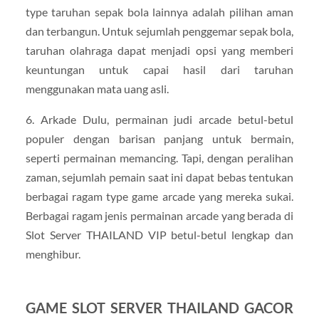
type taruhan sepak bola lainnya adalah pilihan aman
dan terbangun. Untuk sejumlah penggemar sepak bola,
taruhan olahraga dapat menjadi opsi yang memberi
keuntungan untuk capai hasil dari taruhan
menggunakan mata uang asli.
6. Arkade Dulu, permainan judi arcade betul-betul
populer dengan barisan panjang untuk bermain,
seperti permainan memancing. Tapi, dengan peralihan
zaman, sejumlah pemain saat ini dapat bebas tentukan
berbagai ragam type game arcade yang mereka sukai.
Berbagai ragam jenis permainan arcade yang berada di
Slot Server THAILAND VIP betul-betul lengkap dan
menghibur.
GAME SLOT SERVER THAILAND GACOR