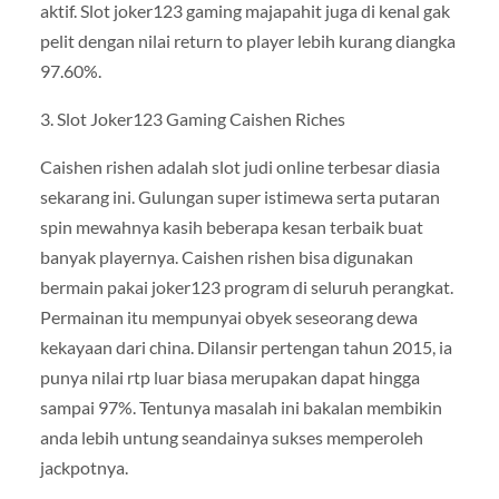
aktif. Slot joker123 gaming majapahit juga di kenal gak
pelit dengan nilai return to player lebih kurang diangka
97.60%.
3. Slot Joker123 Gaming Caishen Riches
Caishen rishen adalah slot judi online terbesar diasia
sekarang ini. Gulungan super istimewa serta putaran
spin mewahnya kasih beberapa kesan terbaik buat
banyak playernya. Caishen rishen bisa digunakan
bermain pakai joker123 program di seluruh perangkat.
Permainan itu mempunyai obyek seseorang dewa
kekayaan dari china. Dilansir pertengan tahun 2015, ia
punya nilai rtp luar biasa merupakan dapat hingga
sampai 97%. Tentunya masalah ini bakalan membikin
anda lebih untung seandainya sukses memperoleh
jackpotnya.