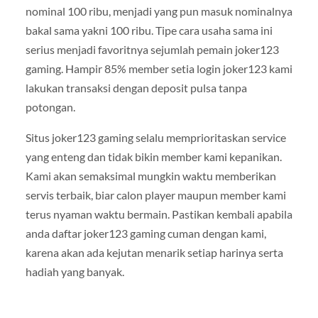
nominal 100 ribu, menjadi yang pun masuk nominalnya
bakal sama yakni 100 ribu. Tipe cara usaha sama ini
serius menjadi favoritnya sejumlah pemain joker123
gaming. Hampir 85% member setia login joker123 kami
lakukan transaksi dengan deposit pulsa tanpa
potongan.
Situs joker123 gaming selalu memprioritaskan service
yang enteng dan tidak bikin member kami kepanikan.
Kami akan semaksimal mungkin waktu memberikan
servis terbaik, biar calon player maupun member kami
terus nyaman waktu bermain. Pastikan kembali apabila
anda daftar joker123 gaming cuman dengan kami,
karena akan ada kejutan menarik setiap harinya serta
hadiah yang banyak.