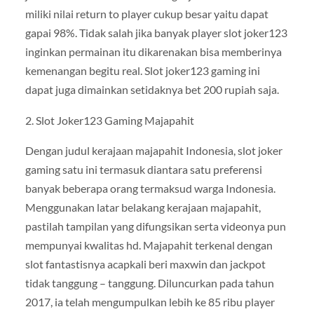
miliki nilai return to player cukup besar yaitu dapat
gapai 98%. Tidak salah jika banyak player slot joker123
inginkan permainan itu dikarenakan bisa memberinya
kemenangan begitu real. Slot joker123 gaming ini
dapat juga dimainkan setidaknya bet 200 rupiah saja.
2. Slot Joker123 Gaming Majapahit
Dengan judul kerajaan majapahit Indonesia, slot joker
gaming satu ini termasuk diantara satu preferensi
banyak beberapa orang termaksud warga Indonesia.
Menggunakan latar belakang kerajaan majapahit,
pastilah tampilan yang difungsikan serta videonya pun
mempunyai kwalitas hd. Majapahit terkenal dengan
slot fantastisnya acapkali beri maxwin dan jackpot
tidak tanggung – tanggung. Diluncurkan pada tahun
2017, ia telah mengumpulkan lebih ke 85 ribu player