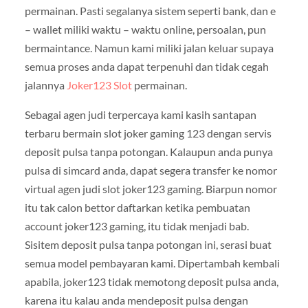
permainan. Pasti segalanya sistem seperti bank, dan e
– wallet miliki waktu – waktu online, persoalan, pun
bermaintance. Namun kami miliki jalan keluar supaya
semua proses anda dapat terpenuhi dan tidak cegah
jalannya
Joker123 Slot
permainan.
Sebagai agen judi terpercaya kami kasih santapan
terbaru bermain slot joker gaming 123 dengan servis
deposit pulsa tanpa potongan. Kalaupun anda punya
pulsa di simcard anda, dapat segera transfer ke nomor
virtual agen judi slot joker123 gaming. Biarpun nomor
itu tak calon bettor daftarkan ketika pembuatan
account joker123 gaming, itu tidak menjadi bab.
Sisitem deposit pulsa tanpa potongan ini, serasi buat
semua model pembayaran kami. Dipertambah kembali
apabila, joker123 tidak memotong deposit pulsa anda,
karena itu kalau anda mendeposit pulsa dengan