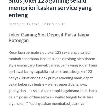
Situs joker123 gaming selalu
memprioritaskan service yang
enteng
DECEMBER 19, 2023
/
0 COMMENTS
Joker Gaming Slot Deposit Pulsa Tanpa
Potongan
Keceriaan bermain slot joker123 sekarang bisa jadi
tambah sederhana, berkat sudah ditolong oleh sistem
style usaha yang banyak variasi. Sama yang sudah kami
beri awal kalinya apabila sistem transasksi joker123
banyak. Buat anda tidak punya rekening bank, dapat
pakai beberapa jenis e – wallet seperti dana, ovo,
gopay, dan link saja. Akan tetapi, bagaimana kalau bank
dalam posisi offline serta e – wallet tengah tidak bisa
digunakan ? Pastinya akan membatasi jalannya