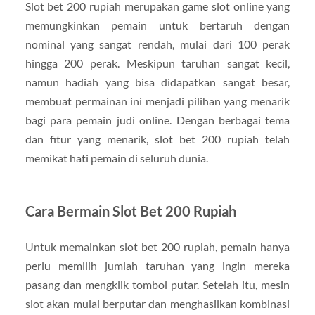
Slot bet 200 rupiah merupakan game slot online yang
memungkinkan pemain untuk bertaruh dengan
nominal yang sangat rendah, mulai dari 100 perak
hingga 200 perak. Meskipun taruhan sangat kecil,
namun hadiah yang bisa didapatkan sangat besar,
membuat permainan ini menjadi pilihan yang menarik
bagi para pemain judi online. Dengan berbagai tema
dan fitur yang menarik, slot bet 200 rupiah telah
memikat hati pemain di seluruh dunia.
Cara Bermain Slot Bet 200 Rupiah
Untuk memainkan slot bet 200 rupiah, pemain hanya
perlu memilih jumlah taruhan yang ingin mereka
pasang dan mengklik tombol putar. Setelah itu, mesin
slot akan mulai berputar dan menghasilkan kombinasi