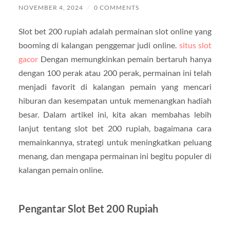
NOVEMBER 4, 2024
/
0 COMMENTS
Slot bet 200 rupiah adalah permainan slot online yang
booming di kalangan penggemar judi online.
situs slot
gacor
Dengan memungkinkan pemain bertaruh hanya
dengan 100 perak atau 200 perak, permainan ini telah
menjadi favorit di kalangan pemain yang mencari
hiburan dan kesempatan untuk memenangkan hadiah
besar. Dalam artikel ini, kita akan membahas lebih
lanjut tentang slot bet 200 rupiah, bagaimana cara
memainkannya, strategi untuk meningkatkan peluang
menang, dan mengapa permainan ini begitu populer di
kalangan pemain online.
Pengantar Slot Bet 200 Rupiah