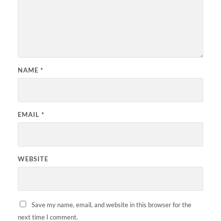
NAME
*
EMAIL
*
WEBSITE
Save my name, email, and website in this browser for the
next time I comment.