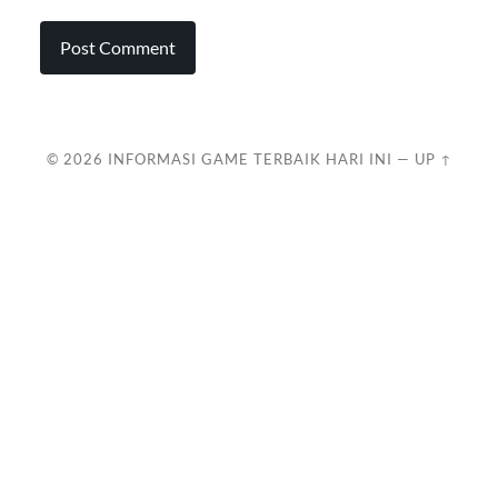
© 2026
INFORMASI GAME TERBAIK HARI INI
—
UP ↑