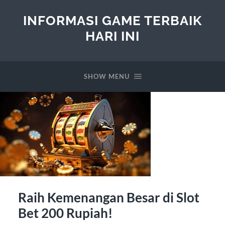
INFORMASI GAME TERBAIK
HARI INI
SHOW MENU
Raih Kemenangan Besar di Slot
Bet 200 Rupiah!