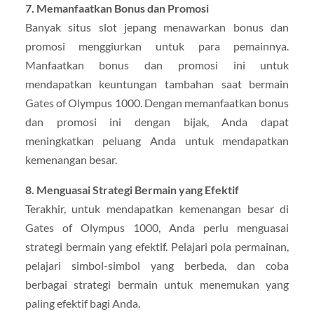
7. Memanfaatkan Bonus dan Promosi
Banyak situs slot jepang menawarkan bonus dan
promosi menggiurkan untuk para pemainnya.
Manfaatkan bonus dan promosi ini untuk
mendapatkan keuntungan tambahan saat bermain
Gates of Olympus 1000. Dengan memanfaatkan bonus
dan promosi ini dengan bijak, Anda dapat
meningkatkan peluang Anda untuk mendapatkan
kemenangan besar.
8. Menguasai Strategi Bermain yang Efektif
Terakhir, untuk mendapatkan kemenangan besar di
Gates of Olympus 1000, Anda perlu menguasai
strategi bermain yang efektif. Pelajari pola permainan,
pelajari simbol-simbol yang berbeda, dan coba
berbagai strategi bermain untuk menemukan yang
paling efektif bagi Anda.