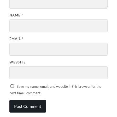
NAME
*
EMAIL
*
WEBSITE
Save my name, email, and website in this browser for the
next time I comment.