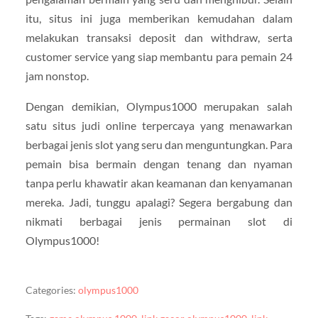
itu, situs ini juga memberikan kemudahan dalam
melakukan transaksi deposit dan withdraw, serta
customer service yang siap membantu para pemain 24
jam nonstop.
Dengan demikian, Olympus1000 merupakan salah
satu situs judi online terpercaya yang menawarkan
berbagai jenis slot yang seru dan menguntungkan. Para
pemain bisa bermain dengan tenang dan nyaman
tanpa perlu khawatir akan keamanan dan kenyamanan
mereka. Jadi, tunggu apalagi? Segera bergabung dan
nikmati berbagai jenis permainan slot di
Olympus1000!
Categories:
olympus1000