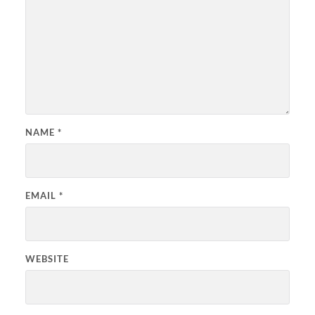
NAME
*
EMAIL
*
WEBSITE