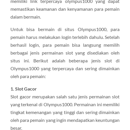
memiliki link terpercaya olympus1000 yang dapat
memastikan keamanan dan kenyamanan para pemain
dalam bermain.
Untuk bisa bermain di situs Olympus1000, para
pemain harus melakukan login terlebih dahulu. Setelah
berhasil login, para pemain bisa langsung memilih
berbagai jenis permainan slot yang disediakan oleh
situs ini. Berikut adalah beberapa jenis slot di
Olympus1000 yang terpercaya dan sering dimainkan
oleh para pemain:
1. Slot Gacor
Slot gacor merupakan salah satu jenis permainan slot
yang terkenal di Olympus1000. Permainan ini memiliki
tingkat kemenangan yang tinggi dan sering dimainkan
oleh para pemain yang ingin mendapatkan keuntungan
besar.