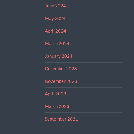
June 2024
May 2024
April 2024
March 2024
January 2024
December 2023
November 2023
April 2023
March 2023
September 2021