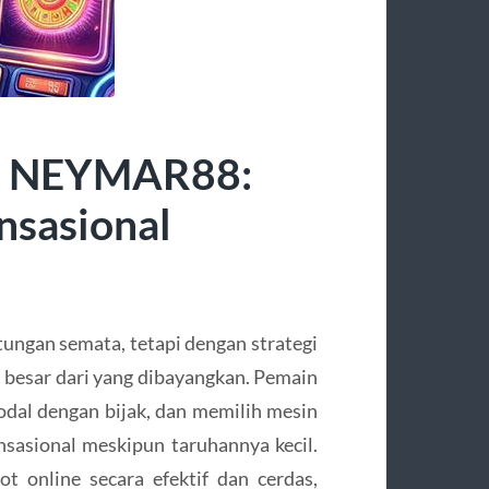
di NEYMAR88:
sasional
tungan semata, tetapi dengan strategi
 besar dari yang dibayangkan. Pemain
al dengan bijak, dan memilih mesin
nsasional meskipun taruhannya kecil.
 online secara efektif dan cerdas,