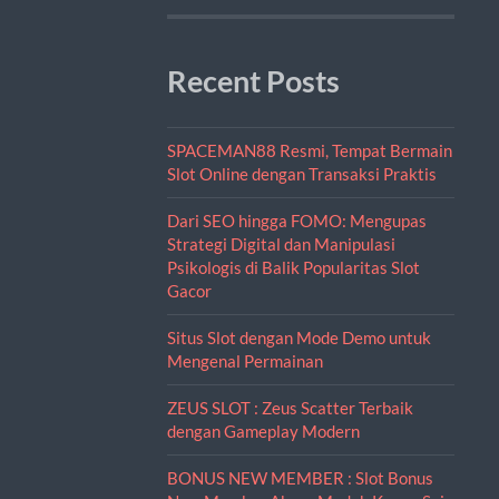
Recent Posts
SPACEMAN88 Resmi, Tempat Bermain
Slot Online dengan Transaksi Praktis
Dari SEO hingga FOMO: Mengupas
Strategi Digital dan Manipulasi
Psikologis di Balik Popularitas Slot
Gacor
Situs Slot dengan Mode Demo untuk
Mengenal Permainan
ZEUS SLOT : Zeus Scatter Terbaik
dengan Gameplay Modern
BONUS NEW MEMBER : Slot Bonus