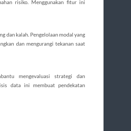
han risiko. Menggunakan fitur ini
ng dan kalah. Pengelolaan modal yang
ngkan dan mengurangi tekanan saat
bantu mengevaluasi strategi dan
isis data ini membuat pendekatan