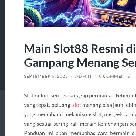
Main Slot88 Resmi 
Gampang Menang Sen
SEPTEMBER 5, 2025
/
ADMIN
/
0 COMMENTS
Slot online sering dianggap permainan keberun
yang tepat, peluang
slot
menang bisa jauh lebih
yang memahami mekanisme slot, mengelola mod
yang sesuai sering kali meraih kemenangan se
Panduan ini akan membahas cara bermain slot