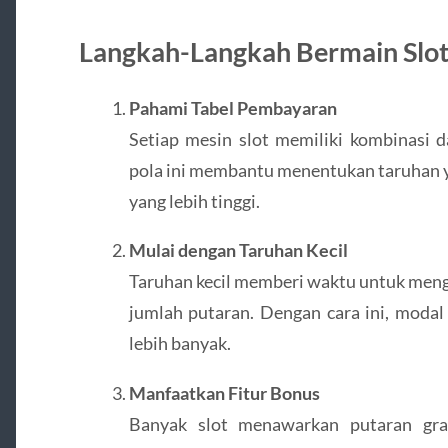
Langkah-Langkah Bermain Slot
Pahami Tabel Pembayaran
Setiap mesin slot memiliki kombinasi
pola ini membantu menentukan taruhan y
yang lebih tinggi.
Mulai dengan Taruhan Kecil
Taruhan kecil memberi waktu untuk men
jumlah putaran. Dengan cara ini, moda
lebih banyak.
Manfaatkan Fitur Bonus
Banyak slot menawarkan putaran grat