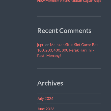
New Member Akses Mudah Kapan Saja
Recent Comments
jupri
on
Mainkan Situs Slot Gacor Bet
100, 200, 400, 800 Perak Hari Ini –
Pasti Menang!
Archives
July 2026
June 2026