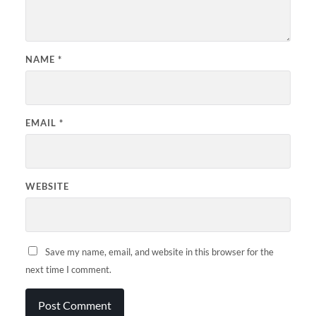
NAME
*
EMAIL
*
WEBSITE
Save my name, email, and website in this browser for the
next time I comment.