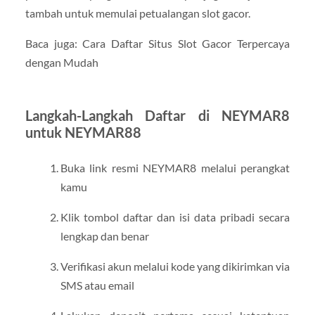
tambah untuk memulai petualangan slot gacor.
Baca juga: Cara Daftar Situs Slot Gacor Terpercaya
dengan Mudah
Langkah-Langkah Daftar di NEYMAR8
untuk NEYMAR88
Buka link resmi NEYMAR8 melalui perangkat
kamu
Klik tombol daftar dan isi data pribadi secara
lengkap dan benar
Verifikasi akun melalui kode yang dikirimkan via
SMS atau email