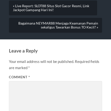
« Live Report: SLOT88 Situs Slot Gacor Resmi, Link
Jackpot Gampang Hari Ini!
Bagaimana NEYMAR88 Menjaga Keamanan Pemain
sekaligus Tawarkan Bonus TO Kecil? »
Leave a Reply
Your email address will not be published.
Required fields
are marked
*
COMMENT
*