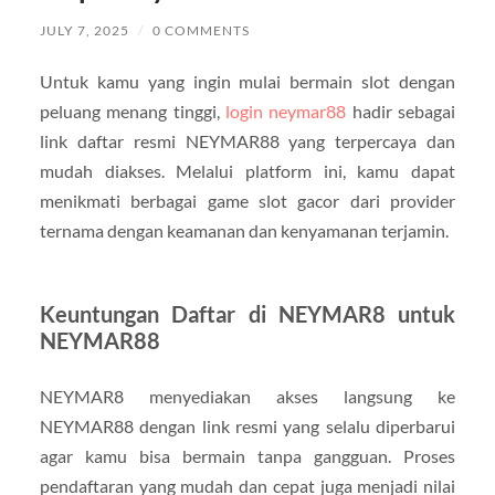
JULY 7, 2025
/
0 COMMENTS
Untuk kamu yang ingin mulai bermain slot dengan
peluang menang tinggi,
login neymar88
hadir sebagai
link daftar resmi NEYMAR88 yang terpercaya dan
mudah diakses. Melalui platform ini, kamu dapat
menikmati berbagai game slot gacor dari provider
ternama dengan keamanan dan kenyamanan terjamin.
Keuntungan Daftar di NEYMAR8 untuk
NEYMAR88
NEYMAR8 menyediakan akses langsung ke
NEYMAR88 dengan link resmi yang selalu diperbarui
agar kamu bisa bermain tanpa gangguan. Proses
pendaftaran yang mudah dan cepat juga menjadi nilai