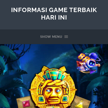
INFORMASI GAME TERBAIK
HARI INI
SHOW MENU