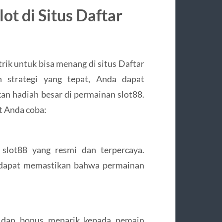
ot di Situs Daftar
trik untuk bisa menang di situs Daftar
 strategi yang tepat, Anda dapat
 hadiah besar di permainan slot88.
t Anda coba:
 slot88 yang resmi dan terpercaya.
a dapat memastikan bahwa permainan
an bonus menarik kepada pemain