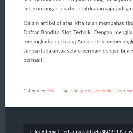
keberuntungan bisa berubah kapan saja, jadi ja
Dalam artikel di atas, kita telah membahas tip
Daftar Bandito Slot Terbaik. Dengan mengikut
meningkatkan peluang Anda untuk memenangkan
Jangan lupa untuk selalu bermain dengan bija
berhasil!
Categories:
Slot
Tags:
slot gacor
,
slot online
,
slot resm
« Link Alternatif Terbaru untuk Login SBOBET Parlay