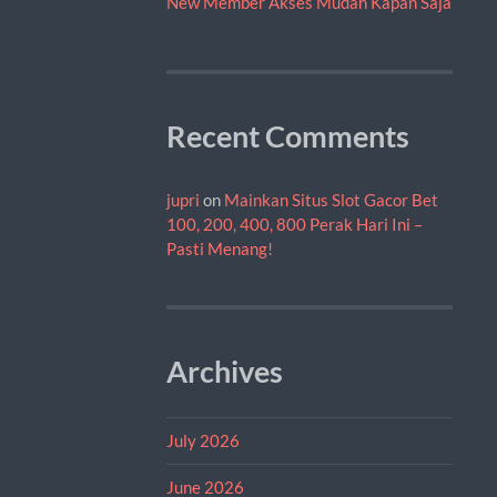
New Member Akses Mudah Kapan Saja
Recent Comments
jupri
on
Mainkan Situs Slot Gacor Bet
100, 200, 400, 800 Perak Hari Ini –
Pasti Menang!
Archives
July 2026
June 2026