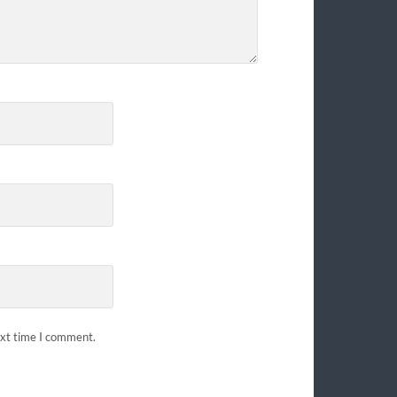
ext time I comment.