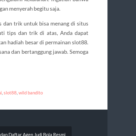
ngan menyerah begitu saja.
s dan trik untuk bisa menang di situs
i tips dan trik di atas, Anda dapat
 hadiah besar di permainan slot88.
ksana dan bertanggung jawab. Semoga
i
,
slot88
,
wild bandito
 dan Daftar Agen Judi Bola Resmi