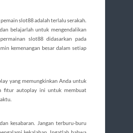
 pemain slot88 adalah terlalu serakah.
dan belajarlah untuk mengendalikan
permainan slot88 didasarkan pada
jamin kemenangan besar dalam setiap
oplay yang memungkinkan Anda untuk
 fitur autoplay ini untuk membuat
aktu.
an kesabaran. Jangan terburu-buru
engalami kekalahan. Ingatlah bahwa