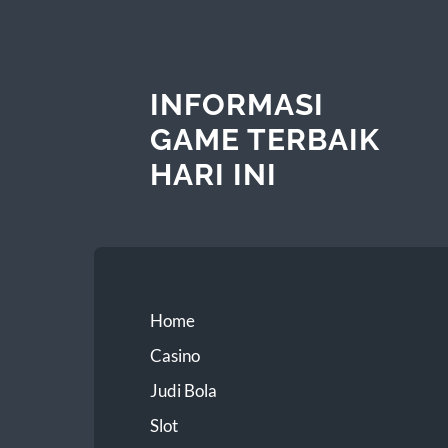
INFORMASI
GAME TERBAIK
HARI INI
Home
Casino
Judi Bola
Slot