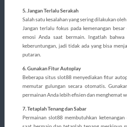
5. Jangan Terlalu Serakah
Salah satu kesalahan yang sering dilakukan oleh
Jangan terlalu fokus pada kemenangan besar 
emosi Anda saat bermain. Ingatlah bahwa 
keberuntungan, jadi tidak ada yang bisa men
putaran.
6. Gunakan Fitur Autoplay
Beberapa situs slot88 menyediakan fitur aut
memutar gulungan secara otomatis. Gunakan
permainan Anda lebih efisien dan menghemat w
7. Tetaplah Tenang dan Sabar
Permainan slot88 membutuhkan ketenangan d
saat bermain dan tetaplah tenang meskipun m