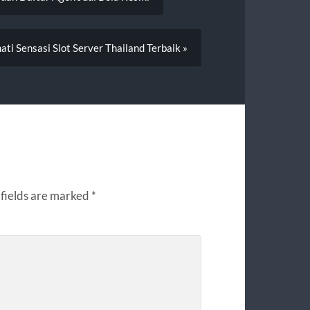
ati Sensasi Slot Server Thailand Terbaik »
fields are marked
*