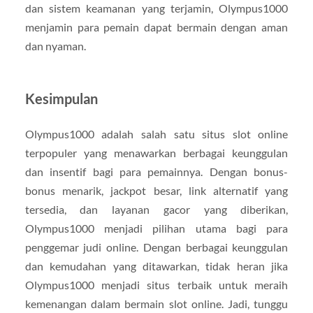
dan sistem keamanan yang terjamin, Olympus1000
menjamin para pemain dapat bermain dengan aman
dan nyaman.
Kesimpulan
Olympus1000 adalah salah satu situs slot online
terpopuler yang menawarkan berbagai keunggulan
dan insentif bagi para pemainnya. Dengan bonus-
bonus menarik, jackpot besar, link alternatif yang
tersedia, dan layanan gacor yang diberikan,
Olympus1000 menjadi pilihan utama bagi para
penggemar judi online. Dengan berbagai keunggulan
dan kemudahan yang ditawarkan, tidak heran jika
Olympus1000 menjadi situs terbaik untuk meraih
kemenangan dalam bermain slot online. Jadi, tunggu