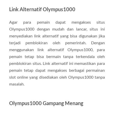
Link Alternatif Olympus1000
Agar para pemain dapat mengakses situs
Olympus1000 dengan mudah dan lancar, situs ini
menyediakan link alternatif yang bisa digunakan jika
terjadi pemblokiran oleh pemerintah. Dengan
menggunakan link alternatif Olympus1000, para
pemain tetap bisa bermain tanpa terkendala oleh
pemblokiran situs. Link alternatif ini memastikan para
pemain tetap dapat mengakses berbagai permainan
slot online yang disediakan oleh Olympus1000 tanpa
masalah.
Olympus1000 Gampang Menang