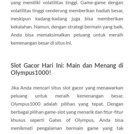
yang memiliki volatilitas tinggi. Game-game dengan
volatilitas tinggi cenderung memberikan hadiah besar,
meskipun kadang-kadang juga bisa memberikan
kekalahan. Namun, dengan strategi bermain yang baik,
Anda bisa memaksimalkan peluang untuk meraih
kemenangan besar di situs ini.
Slot Gacor Hari Ini: Main dan Menang di
Olympus1000!
Jika Anda mencari situs slot gacor yang menawarkan
peluang untuk meraih kemenangan besar,
Olympus1000 adalah pilihan yang tepat. Dengan
berbagai pilihan game-slot yang menarik dan fitur-fitur
khusus seperti Gates of Olympus, Anda bisa
menikmati pengalaman bermain game yang tak