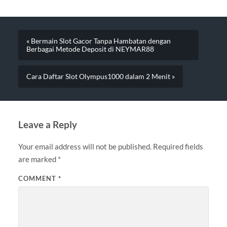
« Bermain Slot Gacor Tanpa Hambatan dengan
Berbagai Metode Deposit di NEYMAR88
Cara Daftar Slot Olympus1000 dalam 2 Menit »
Leave a Reply
Your email address will not be published.
Required fields
are marked
*
COMMENT
*