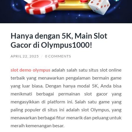
Hanya dengan 5K, Main Slot
Gacor di Olympus1000!
APRIL 22, 2025
/
0 COMMENTS
slot demo olympus
adalah salah satu situs slot online
terbaik yang menawarkan pengalaman bermain game
yang luar biasa. Dengan hanya modal 5K, Anda bisa
menikmati berbagai permainan slot gacor yang
mengasyikkan di platform ini. Salah satu game yang
paling populer di situs ini adalah slot Olympus, yang
menawarkan berbagai fitur menarik dan peluang untuk
meraih kemenangan besar.