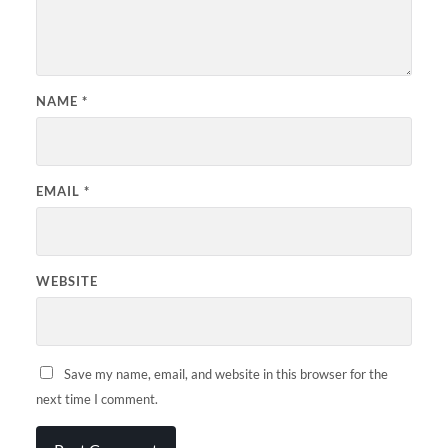
NAME
*
EMAIL
*
WEBSITE
Save my name, email, and website in this browser for the
next time I comment.