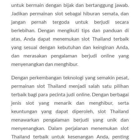
untuk bermain dengan bijak dan bertanggung jawab.
Jadikan permainan slot sebagai hiburan semata, dan
jangan pernah tergoda untuk berjudi secara
berlebihan. Dengan mengikuti tips dan panduan di
atas, Anda dapat menemukan slot Thailand terbaik
yang sesuai dengan kebutuhan dan keinginan Anda,
dan merasakan pengalaman berjudi online yang
menyenangkan dan menghibur.
Dengan perkembangan teknologi yang semakin pesat,
permainan slot Thailand menjadi salah satu pilihan
terbaik bagi para pecinta judi online. Dengan berbagai
jenis slot yang menarik dan menghibur, serta
keuntungan yang dapat diperoleh, slot Thailand
menawarkan pengalaman berjudi yang unik dan
menyenangkan. Dalam perjalanan menemukan slot
Thailand terbaik untuk kesenangan Anda, penting