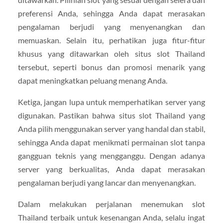
preferensi Anda, sehingga Anda dapat merasakan
pengalaman berjudi yang menyenangkan dan
memuaskan. Selain itu, perhatikan juga fitur-fitur
khusus yang ditawarkan oleh situs slot Thailand
tersebut, seperti bonus dan promosi menarik yang
dapat meningkatkan peluang menang Anda.
Ketiga, jangan lupa untuk memperhatikan server yang
digunakan. Pastikan bahwa situs slot Thailand yang
Anda pilih menggunakan server yang handal dan stabil,
sehingga Anda dapat menikmati permainan slot tanpa
gangguan teknis yang mengganggu. Dengan adanya
server yang berkualitas, Anda dapat merasakan
pengalaman berjudi yang lancar dan menyenangkan.
Dalam melakukan perjalanan menemukan slot
Thailand terbaik untuk kesenangan Anda, selalu ingat