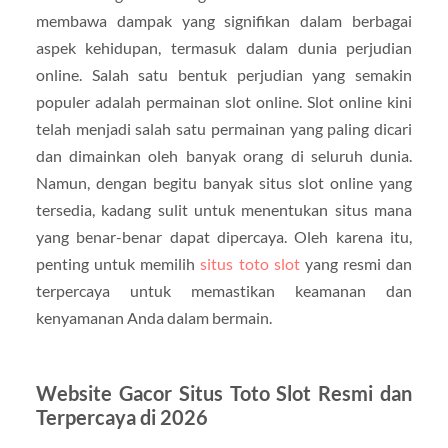
membawa dampak yang signifikan dalam berbagai
aspek kehidupan, termasuk dalam dunia perjudian
online. Salah satu bentuk perjudian yang semakin
populer adalah permainan slot online. Slot online kini
telah menjadi salah satu permainan yang paling dicari
dan dimainkan oleh banyak orang di seluruh dunia.
Namun, dengan begitu banyak situs slot online yang
tersedia, kadang sulit untuk menentukan situs mana
yang benar-benar dapat dipercaya. Oleh karena itu,
penting untuk memilih
situs toto slot
yang resmi dan
terpercaya untuk memastikan keamanan dan
kenyamanan Anda dalam bermain.
Website Gacor Situs Toto Slot Resmi dan
Terpercaya di 2026