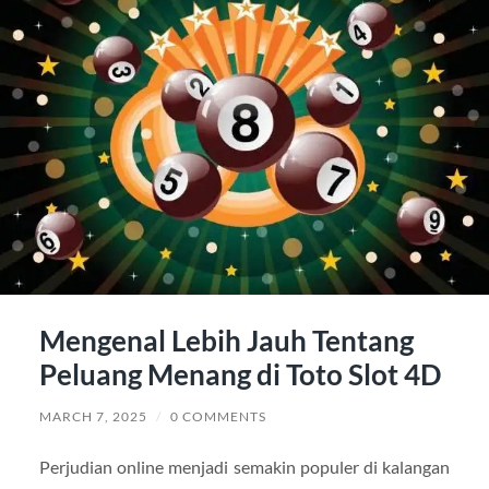
Mengenal Lebih Jauh Tentang
Peluang Menang di Toto Slot 4D
MARCH 7, 2025
/
0 COMMENTS
Perjudian online menjadi semakin populer di kalangan