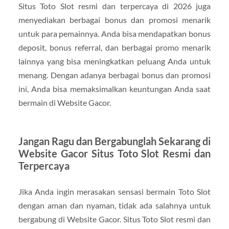
Situs Toto Slot resmi dan terpercaya di 2026 juga
menyediakan berbagai bonus dan promosi menarik
untuk para pemainnya. Anda bisa mendapatkan bonus
deposit, bonus referral, dan berbagai promo menarik
lainnya yang bisa meningkatkan peluang Anda untuk
menang. Dengan adanya berbagai bonus dan promosi
ini, Anda bisa memaksimalkan keuntungan Anda saat
bermain di Website Gacor.
Jangan Ragu dan Bergabunglah Sekarang di
Website Gacor Situs Toto Slot Resmi dan
Terpercaya
Jika Anda ingin merasakan sensasi bermain Toto Slot
dengan aman dan nyaman, tidak ada salahnya untuk
bergabung di Website Gacor. Situs Toto Slot resmi dan