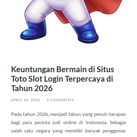
Keuntungan Bermain di Situs
Toto Slot Login Terpercaya di
Tahun 2026
APRIL 26, 2026
/
0 COMMENTS
Pada tahun 2026, menjadi tahun yang penuh harapan
bagi para pecinta judi online di Indonesia. Sebagai
salah satu negara yang memiliki banyak penggemar