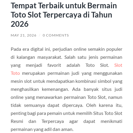
Tempat Terbaik untuk Bermain
Toto Slot Terpercaya di Tahun
2026
MAY 21, 2026
/
0 COMMENTS
Pada era digital ini, perjudian online semakin populer
di kalangan masyarakat. Salah satu jenis permainan
yang menjadi favorit adalah Toto Slot.
Slot
Toto
merupakan permainan judi yang menggunakan
mesin slot untuk mendapatkan kombinasi simbol yang
menghasilkan kemenangan. Ada banyak situs judi
online yang menawarkan permainan Toto Slot, namun
tidak semuanya dapat dipercaya. Oleh karena itu,
penting bagi para pemain untuk memilih Situs Toto Slot
Resmi dan Terpercaya agar dapat menikmati
permainan yang adil dan aman.