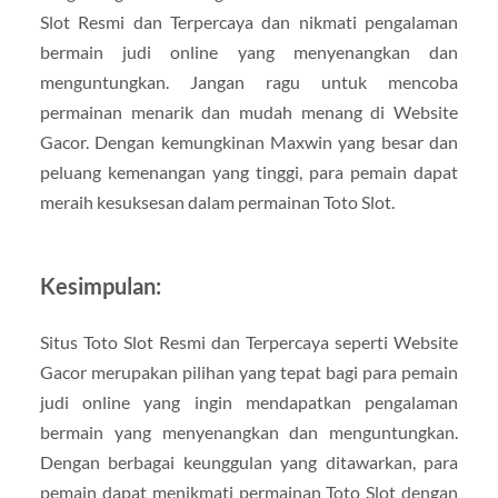
Slot Resmi dan Terpercaya dan nikmati pengalaman
bermain judi online yang menyenangkan dan
menguntungkan. Jangan ragu untuk mencoba
permainan menarik dan mudah menang di Website
Gacor. Dengan kemungkinan Maxwin yang besar dan
peluang kemenangan yang tinggi, para pemain dapat
meraih kesuksesan dalam permainan Toto Slot.
Kesimpulan:
Situs Toto Slot Resmi dan Terpercaya seperti Website
Gacor merupakan pilihan yang tepat bagi para pemain
judi online yang ingin mendapatkan pengalaman
bermain yang menyenangkan dan menguntungkan.
Dengan berbagai keunggulan yang ditawarkan, para
pemain dapat menikmati permainan Toto Slot dengan