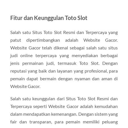
Fitur dan Keunggulan Toto Slot
Salah satu Situs Toto Slot Resmi dan Terpercaya yang
patut dipertimbangkan adalah Website Gacor.
Website Gacor telah dikenal sebagai salah satu situs
judi online terpercaya yang menyediakan berbagai
jenis permainan judi, termasuk Toto Slot. Dengan
reputasi yang baik dan layanan yang profesional, para
pemain dapat bermain dengan nyaman dan aman di
Website Gacor.
Salah satu keunggulan dari Situs Toto Slot Resmi dan
Terpercaya seperti Website Gacor adalah kemudahan
dalam mendapatkan kemenangan. Dengan sistem yang
fair dan transparan, para pemain memiliki peluang