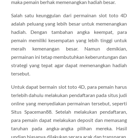
maka pemain berhak memenangkan hadiah besar.
Salah satu keunggulan dari permainan slot toto 4D
adalah peluang yang lebih besar untuk memenangkan
hadiah. Dengan tambahan angka keempat, para
pemain memiliki kesempatan yang lebih tinggi untuk
meraih kemenangan besar. Namun demikian,
permainan ini tetap membutuhkan keberuntungan dan
strategi yang tepat agar dapat memenangkan hadiah
tersebut.
Untuk dapat bermain slot toto 4D, para pemain harus
terlebih dahulu melakukan pendaftaran pada situs judi
online yang menyediakan permainan tersebut, seperti
Situs Spaceman88. Setelah melakukan pendaftaran,
para pemain dapat melakukan deposit dan memasang
taruhan pada angka-angka pilihan mereka. Hasil
undian biasanya dilakukan secara acak dan transparan,