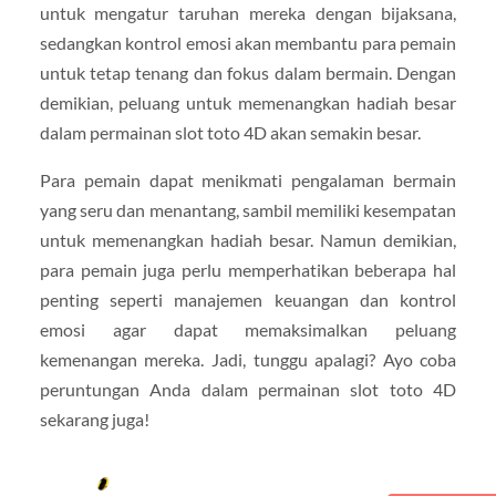
untuk mengatur taruhan mereka dengan bijaksana,
sedangkan kontrol emosi akan membantu para pemain
untuk tetap tenang dan fokus dalam bermain. Dengan
demikian, peluang untuk memenangkan hadiah besar
dalam permainan slot toto 4D akan semakin besar.
Para pemain dapat menikmati pengalaman bermain
yang seru dan menantang, sambil memiliki kesempatan
untuk memenangkan hadiah besar. Namun demikian,
para pemain juga perlu memperhatikan beberapa hal
penting seperti manajemen keuangan dan kontrol
emosi agar dapat memaksimalkan peluang
kemenangan mereka. Jadi, tunggu apalagi? Ayo coba
peruntungan Anda dalam permainan slot toto 4D
sekarang juga!