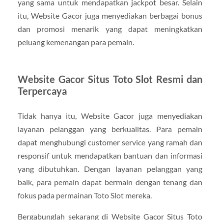
yang sama untuk mendapatkan jackpot besar. Selain
itu, Website Gacor juga menyediakan berbagai bonus
dan promosi menarik yang dapat meningkatkan
peluang kemenangan para pemain.
Website Gacor Situs Toto Slot Resmi dan
Terpercaya
Tidak hanya itu, Website Gacor juga menyediakan
layanan pelanggan yang berkualitas. Para pemain
dapat menghubungi customer service yang ramah dan
responsif untuk mendapatkan bantuan dan informasi
yang dibutuhkan. Dengan layanan pelanggan yang
baik, para pemain dapat bermain dengan tenang dan
fokus pada permainan Toto Slot mereka.
Bergabunglah sekarang di Website Gacor Situs Toto