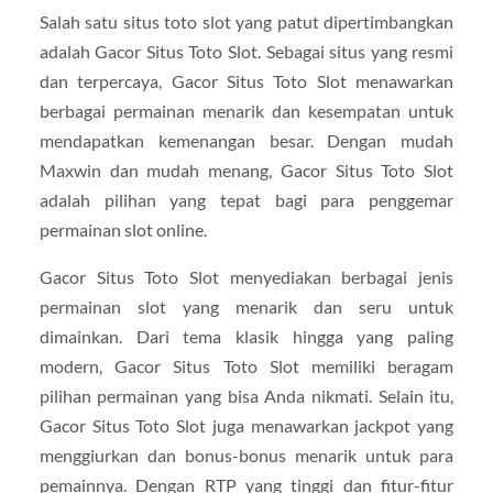
Salah satu situs toto slot yang patut dipertimbangkan
adalah Gacor Situs Toto Slot. Sebagai situs yang resmi
dan terpercaya, Gacor Situs Toto Slot menawarkan
berbagai permainan menarik dan kesempatan untuk
mendapatkan kemenangan besar. Dengan mudah
Maxwin dan mudah menang, Gacor Situs Toto Slot
adalah pilihan yang tepat bagi para penggemar
permainan slot online.
Gacor Situs Toto Slot menyediakan berbagai jenis
permainan slot yang menarik dan seru untuk
dimainkan. Dari tema klasik hingga yang paling
modern, Gacor Situs Toto Slot memiliki beragam
pilihan permainan yang bisa Anda nikmati. Selain itu,
Gacor Situs Toto Slot juga menawarkan jackpot yang
menggiurkan dan bonus-bonus menarik untuk para
pemainnya. Dengan RTP yang tinggi dan fitur-fitur