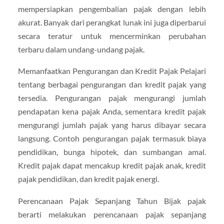
mempersiapkan pengembalian pajak dengan lebih
akurat. Banyak dari perangkat lunak ini juga diperbarui
secara teratur untuk mencerminkan perubahan
terbaru dalam undang-undang pajak.
Memanfaatkan Pengurangan dan Kredit Pajak Pelajari
tentang berbagai pengurangan dan kredit pajak yang
tersedia. Pengurangan pajak mengurangi jumlah
pendapatan kena pajak Anda, sementara kredit pajak
mengurangi jumlah pajak yang harus dibayar secara
langsung. Contoh pengurangan pajak termasuk biaya
pendidikan, bunga hipotek, dan sumbangan amal.
Kredit pajak dapat mencakup kredit pajak anak, kredit
pajak pendidikan, dan kredit pajak energi.
Perencanaan Pajak Sepanjang Tahun Bijak pajak
berarti melakukan perencanaan pajak sepanjang