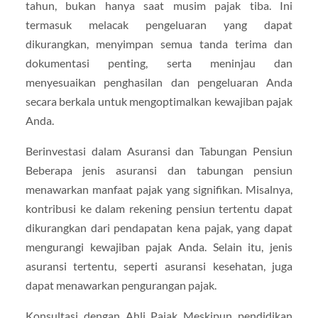
tahun, bukan hanya saat musim pajak tiba. Ini
termasuk melacak pengeluaran yang dapat
dikurangkan, menyimpan semua tanda terima dan
dokumentasi penting, serta meninjau dan
menyesuaikan penghasilan dan pengeluaran Anda
secara berkala untuk mengoptimalkan kewajiban pajak
Anda.
Berinvestasi dalam Asuransi dan Tabungan Pensiun
Beberapa jenis asuransi dan tabungan pensiun
menawarkan manfaat pajak yang signifikan. Misalnya,
kontribusi ke dalam rekening pensiun tertentu dapat
dikurangkan dari pendapatan kena pajak, yang dapat
mengurangi kewajiban pajak Anda. Selain itu, jenis
asuransi tertentu, seperti asuransi kesehatan, juga
dapat menawarkan pengurangan pajak.
Konsultasi dengan Ahli Pajak Meskipun pendidikan