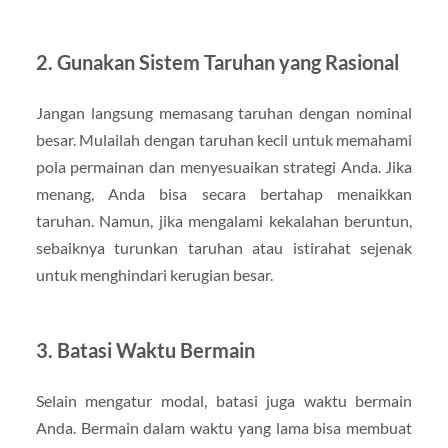
2. Gunakan Sistem Taruhan yang Rasional
Jangan langsung memasang taruhan dengan nominal
besar. Mulailah dengan taruhan kecil untuk memahami
pola permainan dan menyesuaikan strategi Anda. Jika
menang, Anda bisa secara bertahap menaikkan
taruhan. Namun, jika mengalami kekalahan beruntun,
sebaiknya turunkan taruhan atau istirahat sejenak
untuk menghindari kerugian besar.
3. Batasi Waktu Bermain
Selain mengatur modal, batasi juga waktu bermain
Anda. Bermain dalam waktu yang lama bisa membuat