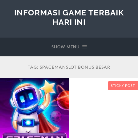
INFORMASI GAME TERBAIK
HARI INI
SHOW MENU
TAG:
SPACEMANSLOT BONUS BESAR
STICKY POST