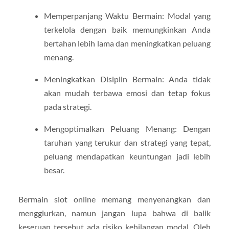
Memperpanjang Waktu Bermain: Modal yang
terkelola dengan baik memungkinkan Anda
bertahan lebih lama dan meningkatkan peluang
menang.
Meningkatkan Disiplin Bermain: Anda tidak
akan mudah terbawa emosi dan tetap fokus
pada strategi.
Mengoptimalkan Peluang Menang: Dengan
taruhan yang terukur dan strategi yang tepat,
peluang mendapatkan keuntungan jadi lebih
besar.
Bermain slot online memang menyenangkan dan
menggiurkan, namun jangan lupa bahwa di balik
keseruan tersebut ada risiko kehilangan modal. Oleh