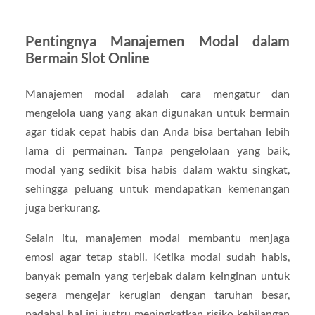
Pentingnya Manajemen Modal dalam
Bermain Slot Online
Manajemen modal adalah cara mengatur dan
mengelola uang yang akan digunakan untuk bermain
agar tidak cepat habis dan Anda bisa bertahan lebih
lama di permainan. Tanpa pengelolaan yang baik,
modal yang sedikit bisa habis dalam waktu singkat,
sehingga peluang untuk mendapatkan kemenangan
juga berkurang.
Selain itu, manajemen modal membantu menjaga
emosi agar tetap stabil. Ketika modal sudah habis,
banyak pemain yang terjebak dalam keinginan untuk
segera mengejar kerugian dengan taruhan besar,
padahal hal ini justru meningkatkan risiko kehilangan