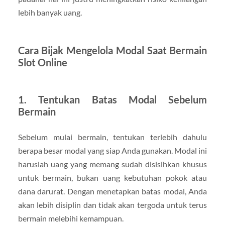
lebih banyak uang.
Cara Bijak Mengelola Modal Saat Bermain
Slot Online
1. Tentukan Batas Modal Sebelum
Bermain
Sebelum mulai bermain, tentukan terlebih dahulu
berapa besar modal yang siap Anda gunakan. Modal ini
haruslah uang yang memang sudah disisihkan khusus
untuk bermain, bukan uang kebutuhan pokok atau
dana darurat. Dengan menetapkan batas modal, Anda
akan lebih disiplin dan tidak akan tergoda untuk terus
bermain melebihi kemampuan.