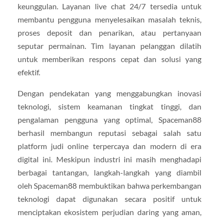
keunggulan. Layanan live chat 24/7 tersedia untuk
membantu pengguna menyelesaikan masalah teknis,
proses deposit dan penarikan, atau pertanyaan
seputar permainan. Tim layanan pelanggan dilatih
untuk memberikan respons cepat dan solusi yang
efektif.
Dengan pendekatan yang menggabungkan inovasi
teknologi, sistem keamanan tingkat tinggi, dan
pengalaman pengguna yang optimal, Spaceman88
berhasil membangun reputasi sebagai salah satu
platform judi online terpercaya dan modern di era
digital ini. Meskipun industri ini masih menghadapi
berbagai tantangan, langkah-langkah yang diambil
oleh Spaceman88 membuktikan bahwa perkembangan
teknologi dapat digunakan secara positif untuk
menciptakan ekosistem perjudian daring yang aman,