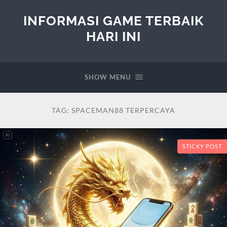
INFORMASI GAME TERBAIK
HARI INI
SHOW MENU
TAG:
SPACEMAN88 TERPERCAYA
STICKY POST