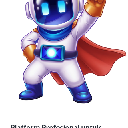
Platform Profesional untuk