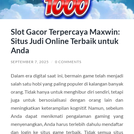
Slot Gacor Terpercaya Maxwin:
Situs Judi Online Terbaik untuk
Anda
SEPTEMBER 7, 2025
/
0 COMMENTS
Dalam era digital saat ini, bermain game telah menjadi
salah satu hobi yang paling populer di kalangan banyak
orang. Tidak hanya untuk menghibur diri sendiri, tetapi
juga untuk bersosialisasi dengan orang lain dan
meningkatkan keterampilan kognitif. Namun, sebelum
Anda dapat menikmati pengalaman gaming yang
menyenangkan, Anda harus terlebih dahulu mendaftar
dan login ke situs game terbaik. Tidak semua situs