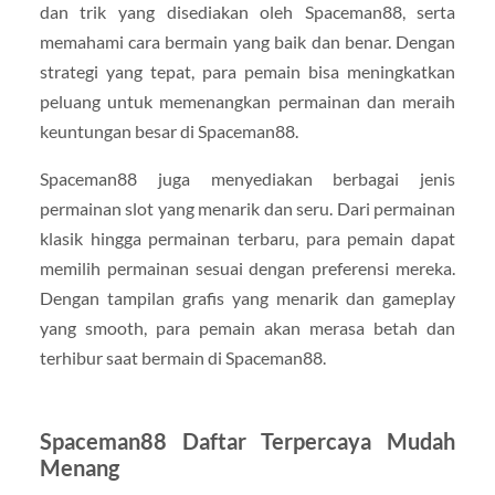
dan trik yang disediakan oleh Spaceman88, serta
memahami cara bermain yang baik dan benar. Dengan
strategi yang tepat, para pemain bisa meningkatkan
peluang untuk memenangkan permainan dan meraih
keuntungan besar di Spaceman88.
Spaceman88 juga menyediakan berbagai jenis
permainan slot yang menarik dan seru. Dari permainan
klasik hingga permainan terbaru, para pemain dapat
memilih permainan sesuai dengan preferensi mereka.
Dengan tampilan grafis yang menarik dan gameplay
yang smooth, para pemain akan merasa betah dan
terhibur saat bermain di Spaceman88.
Spaceman88 Daftar Terpercaya Mudah
Menang