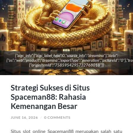
{"aigc_info":{"aigc_label_type":0,"source_info":"dreamina"},"data":
{"os":"web","product":"dreamina","exportType":"generation","pictureId":"0"},"tra
{"originItemId":"7585954295732768018"}}
Strategi Sukses di Situs
Spaceman88: Rahasia
Kemenangan Besar
JUNE 16, 2026
/
0 COMMENTS
Situs slot online Spaceman88 merupakan salah satu