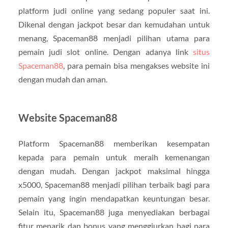
platform judi online yang sedang populer saat ini.
Dikenal dengan jackpot besar dan kemudahan untuk
menang, Spaceman88 menjadi pilihan utama para
pemain judi slot online. Dengan adanya link
situs
Spaceman88
, para pemain bisa mengakses website ini
dengan mudah dan aman.
Website Spaceman88
Platform Spaceman88 memberikan kesempatan
kepada para pemain untuk meraih kemenangan
dengan mudah. Dengan jackpot maksimal hingga
x5000, Spaceman88 menjadi pilihan terbaik bagi para
pemain yang ingin mendapatkan keuntungan besar.
Selain itu, Spaceman88 juga menyediakan berbagai
fitur menarik dan bonus yang menggiurkan bagi para