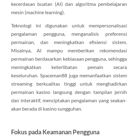
kecerdasan buatan (AI) dan algoritma pembelajaran
mesin (machine learning).
Teknologi ini digunakan untuk mempersonalisasi
pengalaman pengguna, menganalisis preferensi
permainan, dan meningkatkan efisiensi sistem.
Misalnya, AI mampu memberikan rekomendasi
permainan berdasarkan kebiasaan pengguna, sehingga
meningkatkan keterlibatan pemain secara
keseluruhan. Spaceman88 juga memanfaatkan sistem
streaming berkualitas tinggi untuk menghadirkan
permainan kasino langsung dengan tampilan jernih
dan interaktif, menciptakan pengalaman yang seakan-
akan berada di kasino sungguhan.
Fokus pada Keamanan Pengguna