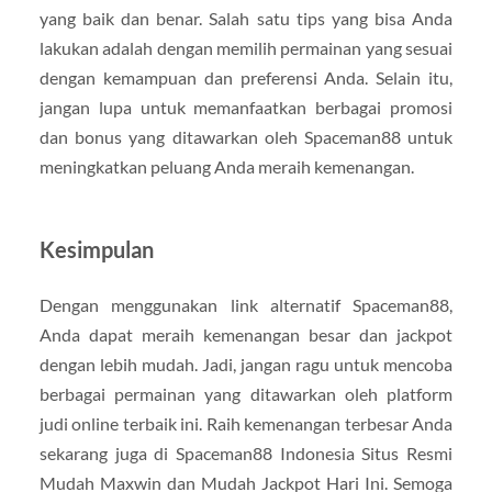
yang baik dan benar. Salah satu tips yang bisa Anda
lakukan adalah dengan memilih permainan yang sesuai
dengan kemampuan dan preferensi Anda. Selain itu,
jangan lupa untuk memanfaatkan berbagai promosi
dan bonus yang ditawarkan oleh Spaceman88 untuk
meningkatkan peluang Anda meraih kemenangan.
Kesimpulan
Dengan menggunakan link alternatif Spaceman88,
Anda dapat meraih kemenangan besar dan jackpot
dengan lebih mudah. Jadi, jangan ragu untuk mencoba
berbagai permainan yang ditawarkan oleh platform
judi online terbaik ini. Raih kemenangan terbesar Anda
sekarang juga di Spaceman88 Indonesia Situs Resmi
Mudah Maxwin dan Mudah Jackpot Hari Ini. Semoga