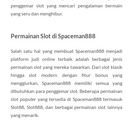
penggemar slot yang mencari pengalaman bermain
yang seru dan menghibur.
Permainan Slot di Spaceman888
Salah satu hal yang membuat Spaceman888 menjadi
platform judi online terbaik adalah berbagai jenis
permainan slot yang mereka tawarkan. Dari slot klasik
hingga slot modern dengan fitur bonus yang
menggiurkan, Spaceman888 memiliki semua yang
dibutuhkan para penggemar slot. Beberapa permainan
slot populer yang tersedia di Spaceman888 termasuk
Slot88, Slot888, dan berbagai permainan slot lainnya
yang menarik.