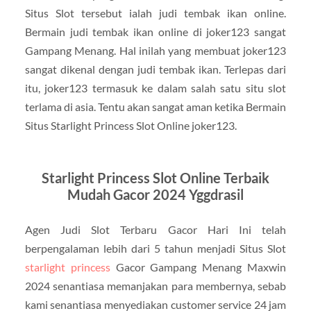
Situs Slot tersebut ialah judi tembak ikan online.
Bermain judi tembak ikan online di joker123 sangat
Gampang Menang. Hal inilah yang membuat joker123
sangat dikenal dengan judi tembak ikan. Terlepas dari
itu, joker123 termasuk ke dalam salah satu situ slot
terlama di asia. Tentu akan sangat aman ketika Bermain
Situs Starlight Princess Slot Online joker123.
Starlight Princess Slot Online Terbaik
Mudah Gacor 2024 Yggdrasil
Agen Judi Slot Terbaru Gacor Hari Ini telah
berpengalaman lebih dari 5 tahun menjadi Situs Slot
starlight princess
Gacor Gampang Menang Maxwin
2024 senantiasa memanjakan para membernya, sebab
kami senantiasa menyediakan customer service 24 jam