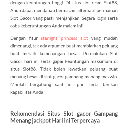
dengan keuntungan tinggi. Di situs slot resmi Slot88,
Anda dapat mendapati bermacam alternatif permainan
Slot Gacor yang pasti menjanjikan. Segera login serta
coba keberuntungan Anda malam ini!
Dengan fitur
starlight princess slot
yang mudah
dimenangi, tak ada argumen buat membiarkan peluang
buat meraih kemenangan besar. Permainkan Slot
Gacor hari ini serta gapai keuntungan maksimum di
situs Slot88. Tidak boleh lewatkan peluang buat
menang besar di slot gacor gampang menang maxwin.
Marilah bergabung saat ini pun serta berikan
kapabilitas Anda!
Rekomendasi Situs Slot gacor Gampang
Menang jackpot Hari ini Terpercaya