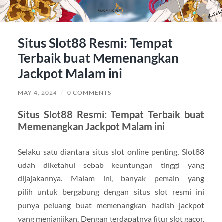
Situs Slot88 Resmi: Tempat
Terbaik buat Memenangkan
Jackpot Malam ini
MAY 4, 2024
/
0 COMMENTS
Situs Slot88 Resmi: Tempat Terbaik buat
Memenangkan Jackpot Malam ini
Selaku satu diantara situs slot online penting, Slot88
udah diketahui sebab keuntungan tinggi yang
dijajakannya. Malam ini, banyak pemain yang
pilih untuk bergabung dengan situs slot resmi ini
punya peluang buat memenangkan hadiah jackpot
yang menjanjikan. Dengan terdapatnya fitur slot gacor,