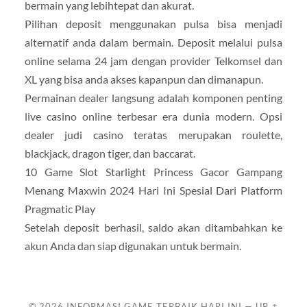
bermain yang lebihtepat dan akurat.
Pilihan deposit menggunakan pulsa bisa menjadi
alternatif anda dalam bermain. Deposit melalui pulsa
online selama 24 jam dengan provider Telkomsel dan
XL yang bisa anda akses kapanpun dan dimanapun.
Permainan dealer langsung adalah komponen penting
live casino online terbesar era dunia modern. Opsi
dealer judi casino teratas merupakan roulette,
blackjack, dragon tiger, dan baccarat.
10 Game Slot Starlight Princess Gacor Gampang
Menang Maxwin 2024 Hari Ini Spesial Dari Platform
Pragmatic Play
Setelah deposit berhasil, saldo akan ditambahkan ke
akun Anda dan siap digunakan untuk bermain.
© 2026
INFORMASI GAME TERBAIK HARI INI
—
UP ↑