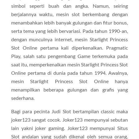
simbol seperti buah dan angka. Namun, seiring
berjalannya waktu, mesin slot berkembang dengan
menambahkan lebih banyak gulungan dan fitur bonus,
serta tema yang lebih bervariasi. Pada tahun 1990-an,
dengan munculnya internet, mesin Starlight Princess
Slot Online pertama kali diperkenalkan. Pragmatic
Play, salah satu pengembang Game terkemuka pada
saat itu, memperkenalkan mesin Starlight Princess Slot
Online pertama di dunia pada tahun 1994. Awalnya,
mesin Starlight Princess Slot Online hanya
menampilkan beberapa gulungan dan grafis yang
sederhana.
Bagi para pecinta Judi Slot bertampilan classic maka
joker123 sangat cocok. Joker123 mempunyai sebutan
lain yakni joker gaming. Joker123 mempunyai Situs
Slot andalan yang sudah dikenal oleh semua orang.