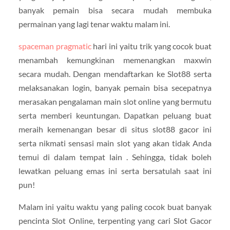
banyak pemain bisa secara mudah membuka
permainan yang lagi tenar waktu malam ini.
spaceman pragmatic
hari ini yaitu trik yang cocok buat
menambah kemungkinan memenangkan maxwin
secara mudah. Dengan mendaftarkan ke Slot88 serta
melaksanakan login, banyak pemain bisa secepatnya
merasakan pengalaman main slot online yang bermutu
serta memberi keuntungan. Dapatkan peluang buat
meraih kemenangan besar di situs slot88 gacor ini
serta nikmati sensasi main slot yang akan tidak Anda
temui di dalam tempat lain . Sehingga, tidak boleh
lewatkan peluang emas ini serta bersatulah saat ini
pun!
Malam ini yaitu waktu yang paling cocok buat banyak
pencinta Slot Online, terpenting yang cari Slot Gacor