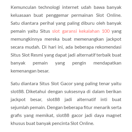
Kemunculan technologi internet udah bawa banyak
keluasaan buat penggemar permainan Slot Online.
Satu diantara perihal yang paling diburu oleh banyak
pemain yaitu Situs
slot garansi kekalahan 100
yang
memungkinnya mereka buat memenangkan jackpot
secara mudah. Di hari ini, ada beberapa rekomendasi
Situs Slot Resmi yang dapat jadi alternatif terbaik buat
banyak pemain yang pengin mendapatkan
kemenangan besar.
Satu diantara Situs Slot Gacor yang paling tenar yaitu
slot88. Diketahui dengan suksesnya di dalam berikan
jackpot besar, slot88 jadi alternatif inti buat
sejumlah pemain. Dengan beberapa fitur menarik serta
grafis yang memikat, slot88 gacor jadi daya magnet
khusus buat banyak pencinta Slot Online.