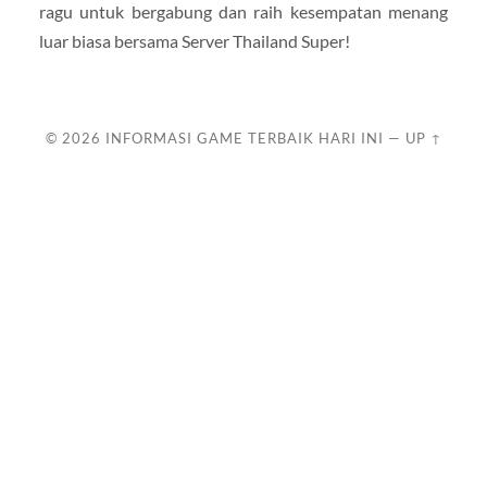
ragu untuk bergabung dan raih kesempatan menang
luar biasa bersama Server Thailand Super!
© 2026
INFORMASI GAME TERBAIK HARI INI
—
UP ↑