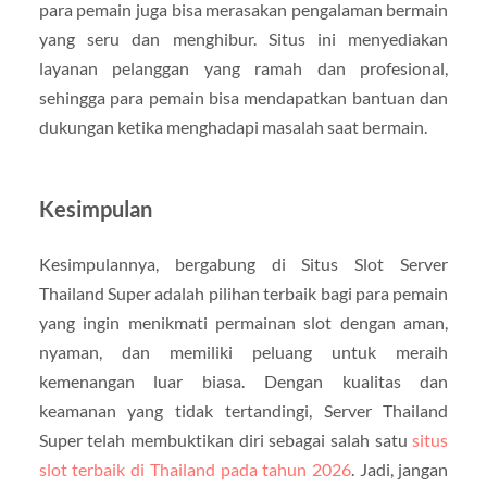
para pemain juga bisa merasakan pengalaman bermain
yang seru dan menghibur. Situs ini menyediakan
layanan pelanggan yang ramah dan profesional,
sehingga para pemain bisa mendapatkan bantuan dan
dukungan ketika menghadapi masalah saat bermain.
Kesimpulan
Kesimpulannya, bergabung di Situs Slot Server
Thailand Super adalah pilihan terbaik bagi para pemain
yang ingin menikmati permainan slot dengan aman,
nyaman, dan memiliki peluang untuk meraih
kemenangan luar biasa. Dengan kualitas dan
keamanan yang tidak tertandingi, Server Thailand
Super telah membuktikan diri sebagai salah satu
situs
slot terbaik di Thailand pada tahun 2026
. Jadi, jangan