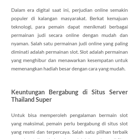
Dalam era digital saat ini, perjudian online semakin
populer di kalangan masyarakat. Berkat kemajuan
teknologi, para pemain dapat menikmati berbagai
permainan judi secara online dengan mudah dan
nyaman. Salah satu permainan judi online yang paling
diminati adalah permainan slot. Slot adalah permainan
yang menghibur dan menawarkan kesempatan untuk
memenangkan hadiah besar dengan cara yang mudah.
Keuntungan Bergabung di Situs Server
Thailand Super
Untuk bisa memperoleh pengalaman bermain slot
yang maksimal, pemain perlu bergabung di situs slot
yang resmi dan terpercaya. Salah satu pilihan terbaik