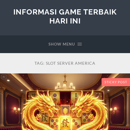
INFORMASI GAME TERBAIK
HARI INI
SHOW MENU
TAG:
SLOT SERVER AMERICA
STICKY POST