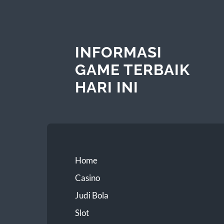
INFORMASI
GAME TERBAIK
HARI INI
Home
Casino
Judi Bola
Slot