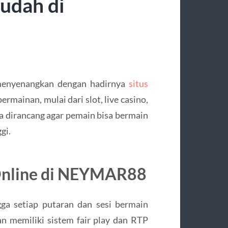
udah di
menyenangkan dengan hadirnya
situs
ermainan, mulai dari slot, live casino,
a dirancang agar pemain bisa bermain
gi.
Online di NEYMAR88
a setiap putaran dan sesi bermain
n memiliki sistem fair play dan RTP