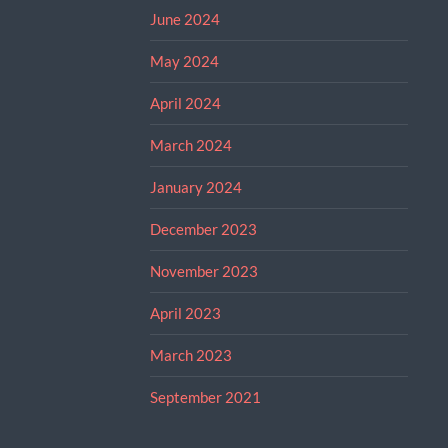
June 2024
May 2024
April 2024
March 2024
January 2024
December 2023
November 2023
April 2023
March 2023
September 2021