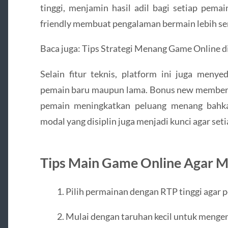
tinggi, menjamin hasil adil bagi setiap pemai
friendly membuat pengalaman bermain lebih seru
Baca juga: Tips Strategi Menang Game Online di
Selain fitur teknis, platform ini juga meny
pemain baru maupun lama. Bonus new member, 
pemain meningkatkan peluang menang bahka
modal yang disiplin juga menjadi kunci agar setia
Tips Main Game Online Agar 
Pilih permainan dengan RTP tinggi agar 
Mulai dengan taruhan kecil untuk mengen