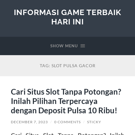
INFORMASI GAME TERBAIK
HARI INI
SHOW MENU
TAG:
SLOT PULSA GACOR
Cari Situs Slot Tanpa Potongan?
Inilah Pilihan Terpercaya
dengan Deposit Pulsa 10 Ribu!
DECEMBER 7, 2023
/
0 COMMENTS
/
STICKY