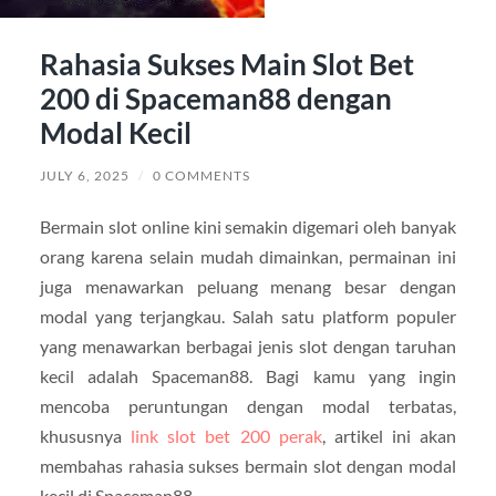
Rahasia Sukses Main Slot Bet
200 di Spaceman88 dengan
Modal Kecil
JULY 6, 2025
/
0 COMMENTS
Bermain slot online kini semakin digemari oleh banyak
orang karena selain mudah dimainkan, permainan ini
juga menawarkan peluang menang besar dengan
modal yang terjangkau. Salah satu platform populer
yang menawarkan berbagai jenis slot dengan taruhan
kecil adalah Spaceman88. Bagi kamu yang ingin
mencoba peruntungan dengan modal terbatas,
khususnya
link slot bet 200 perak
, artikel ini akan
membahas rahasia sukses bermain slot dengan modal
kecil di Spaceman88.