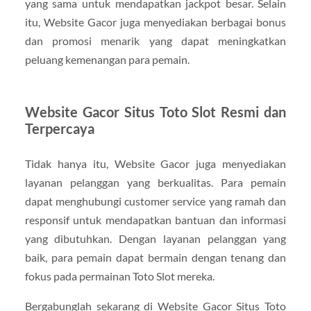
yang sama untuk mendapatkan jackpot besar. Selain
itu, Website Gacor juga menyediakan berbagai bonus
dan promosi menarik yang dapat meningkatkan
peluang kemenangan para pemain.
Website Gacor Situs Toto Slot Resmi dan
Terpercaya
Tidak hanya itu, Website Gacor juga menyediakan
layanan pelanggan yang berkualitas. Para pemain
dapat menghubungi customer service yang ramah dan
responsif untuk mendapatkan bantuan dan informasi
yang dibutuhkan. Dengan layanan pelanggan yang
baik, para pemain dapat bermain dengan tenang dan
fokus pada permainan Toto Slot mereka.
Bergabunglah sekarang di Website Gacor Situs Toto