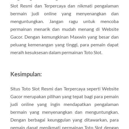
Slot Resmi dan Terpercaya dan nikmati pengalaman
bermain judi online yang menyenangkan dan
menguntungkan. Jangan ragu untuk mencoba
permainan menarik dan mudah menang di Website
Gacor. Dengan kemungkinan Maxwin yang besar dan
peluang kemenangan yang tinggi, para pemain dapat
meraih kesuksesan dalam permainan Toto Slot.
Kesimpulan:
Situs Toto Slot Resmi dan Terpercaya seperti Website
Gacor merupakan pilihan yang tepat bagi para pemain
judi online yang ingin mendapatkan pengalaman
bermain yang menyenangkan dan menguntungkan.
Dengan berbagai keunggulan yang ditawarkan, para
pemain dapat menikmati permainan Toto Slot dengan