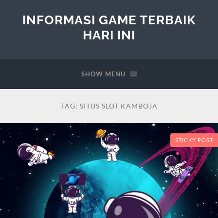
INFORMASI GAME TERBAIK
HARI INI
SHOW MENU
TAG:
SITUS SLOT KAMBOJA
STICKY POST