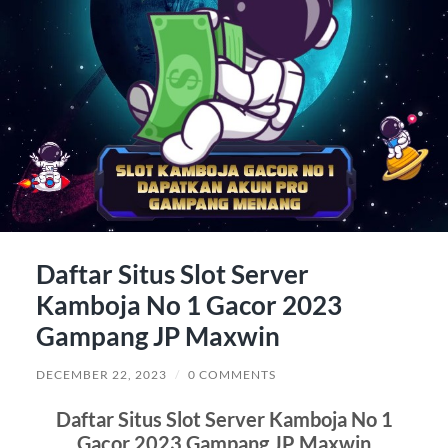
Daftar Situs Slot Server
Kamboja No 1 Gacor 2023
Gampang JP Maxwin
DECEMBER 22, 2023
/
0 COMMENTS
Daftar Situs Slot Server Kamboja No 1
Gacor 2023 Gampang JP Maxwin