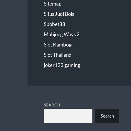
Sitemap
Situs Judi Bola
Sbobet88
Mahjong Ways 2
Slot Kamboja
Slot Thailand
joker123 gaming
SEARCH
Search