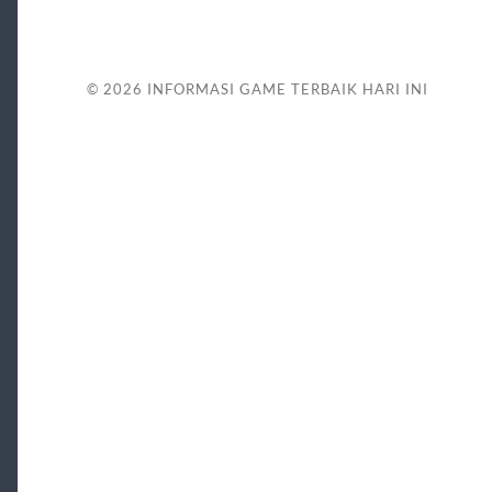
© 2026
INFORMASI GAME TERBAIK HARI INI