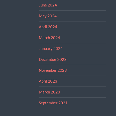
June 2024
May 2024
April 2024
March 2024
January 2024
December 2023
November 2023
April 2023
March 2023
September 2021