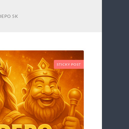
DEPO 5K
STICKY POST