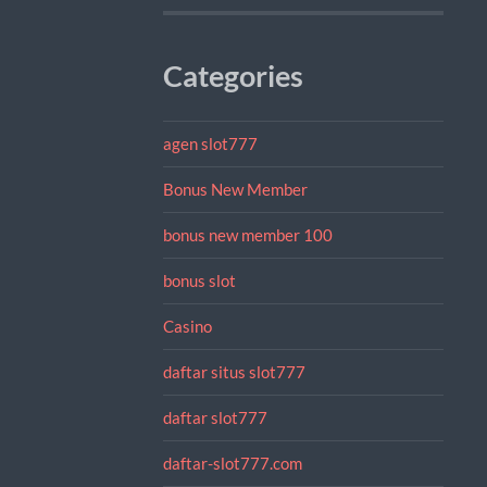
Categories
agen slot777
Bonus New Member
bonus new member 100
bonus slot
Casino
daftar situs slot777
daftar slot777
daftar-slot777.com