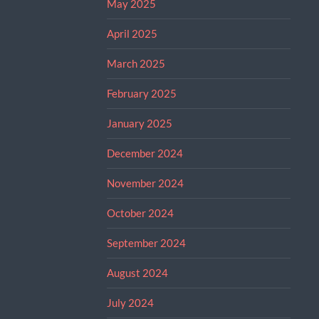
May 2025
April 2025
March 2025
February 2025
January 2025
December 2024
November 2024
October 2024
September 2024
August 2024
July 2024