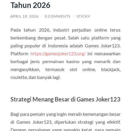
Tahun 2026
APRIL 19, 2026
/
0 COMMENTS
/
STICKY
Pada tahun 2026, industri perjudian online terus
berkembang dengan pesat. Salah satu platform yang
paling populer di Indonesia adalah Games Joker123.
Platform
https://gamesjoker123.org/
ini menawarkan
berbagai jenis permainan kasino yang menarik dan
mengasyikkan, termasuk slot online, blackjack,
roulette, dan banyak lagi.
Strategi Menang Besar di Games Joker123
Bagi para pemain yang ingin meraih kemenangan besar
di Games Joker123, diperlukan strategi yang efektif.
Dengan persaingan yang semakin ketat, para pemain