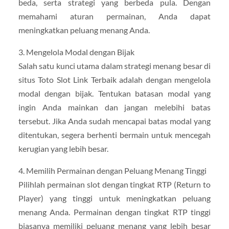
beda, serta strategi yang berbeda pula. Dengan
memahami aturan permainan, Anda dapat
meningkatkan peluang menang Anda.
3. Mengelola Modal dengan Bijak
Salah satu kunci utama dalam strategi menang besar di
situs Toto Slot Link Terbaik adalah dengan mengelola
modal dengan bijak. Tentukan batasan modal yang
ingin Anda mainkan dan jangan melebihi batas
tersebut. Jika Anda sudah mencapai batas modal yang
ditentukan, segera berhenti bermain untuk mencegah
kerugian yang lebih besar.
4. Memilih Permainan dengan Peluang Menang Tinggi
Pilihlah permainan slot dengan tingkat RTP (Return to
Player) yang tinggi untuk meningkatkan peluang
menang Anda. Permainan dengan tingkat RTP tinggi
biasanya memiliki peluang menang yang lebih besar