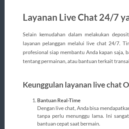
Layanan Live Chat 24/7 y
Selain kemudahan dalam melakukan depos
layanan pelanggan melalui live chat 24/7. T
profesional siap membantu Anda kapan saja, b
tentang permainan, atau bantuan terkait transa
Keunggulan layanan live cha
Bantuan Real-Time
Dengan live chat, Anda bisa mendapatkan
tanpa perlu menunggu lama. Ini sanga
bantuan cepat saat bermain.