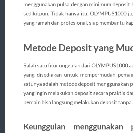
menggunakan pulsa dengan minimum deposit ha
sedikitpun. Tidak hanya itu, OLYMPUS1000 ju
yang ramah dan profesional, siap membantu kapa
Metode Deposit yang Mu
Salah satu fitur unggulan dari OLYMPUS1000 ad
yang disediakan untuk mempermudah pemain
satunya adalah metode deposit menggunakan pu
yang ingin melakukan deposit secara praktis da
pemain bisa langsung melakukan deposit tanpa
Keunggulan menggunakan p