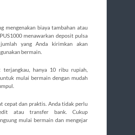
yang mengenakan biaya tambahan atau
MPUS1000 menawarkan deposit pulsa
, jumlah yang Anda kirimkan akan
igunakan bermain.
terjangkau, hanya 10 ribu rupiah,
ntuk mulai bermain dengan mudah
umpul.
 cepat dan praktis. Anda tidak perlu
edit atau transfer bank. Cukup
angsung mulai bermain dan mengejar