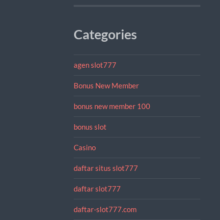
Categories
agen slot777
Bonus New Member
bonus new member 100
bonus slot
Casino
daftar situs slot777
daftar slot777
daftar-slot777.com