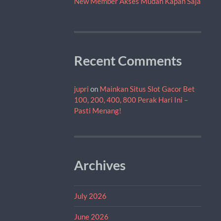
New Member Akses Mudah Kapan Saja
Recent Comments
jupri
on
Mainkan Situs Slot Gacor Bet
100, 200, 400, 800 Perak Hari Ini –
Pasti Menang!
Archives
July 2026
June 2026