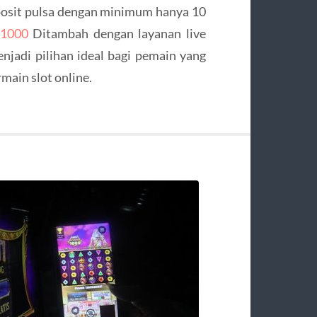
posit pulsa dengan minimum hanya 10
s1000
Ditambah dengan layanan live
jadi pilihan ideal bagi pemain yang
ain slot online.