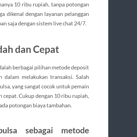
nya 10 ribu rupiah, tanpa potongan
ga dikenal dengan layanan pelanggan
n saja dengan sistem live chat 24/7.
dah dan Cepat
alah berbagai pilihan metode deposit
 dalam melakukan transaksi. Salah
lsa, yang sangat cocok untuk pemain
n cepat. Cukup dengan 10 ribu rupiah,
 ada potongan biaya tambahan.
ulsa sebagai metode