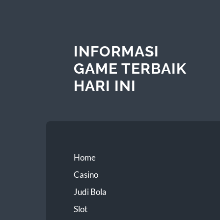
INFORMASI
GAME TERBAIK
HARI INI
Home
Casino
Judi Bola
Slot