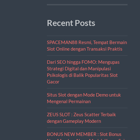
Recent Posts
SPACEMAN88 Resmi, Tempat Bermain
Slot Online dengan Transaksi Praktis
Dari SEO hingga FOMO: Mengupas
Strategi Digital dan Manipulasi
Psikologis di Balik Popularitas Slot
Gacor
Situs Slot dengan Mode Demo untuk
Mengenal Permainan
ZEUS SLOT : Zeus Scatter Terbaik
dengan Gameplay Modern
BONUS NEW MEMBER : Slot Bonus