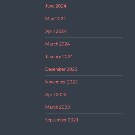
June 2024
May 2024
April 2024
March 2024
January 2024
December 2023
November 2023
April 2023
March 2023
September 2021