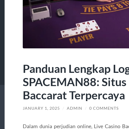
Panduan Lengkap Log
SPACEMAN88: Situs 
Baccarat Terpercaya
JANUARY 1, 2025
/
ADMIN
/
0 COMMENTS
Dalam dunia perjudian online, Live Casino Ba