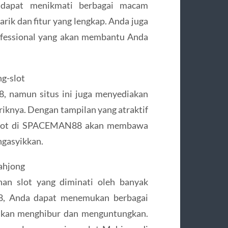
dapat menikmati berbagai macam
ik dan fitur yang lengkap. Anda juga
rofessional yang akan membantu Anda
g-slot
, namun situs ini juga menyediakan
iknya. Dengan tampilan yang atraktif
g Slot di SPACEMAN88 akan membawa
ngasyikkan.
ahjong
an slot yang diminati oleh banyak
8, Anda dapat menemukan berbagai
akan menghibur dan menguntungkan.