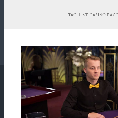
TAG:
LIVE CASINO BAC