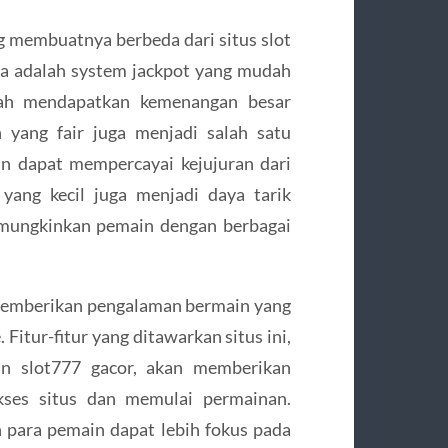
g membuatnya berbeda dari situs slot
ya adalah system jackpot yang mudah
ah mendapatkan kemenangan besar
n yang fair juga menjadi salah satu
in dapat mempercayai kejujuran dari
yang kecil juga menjadi daya tarik
emungkinkan pemain dengan berbagai
memberikan pengalaman bermain yang
Fitur-fitur yang ditawarkan situs ini,
dan slot777 gacor, akan memberikan
ses situs dan memulai permainan.
n para pemain dapat lebih fokus pada