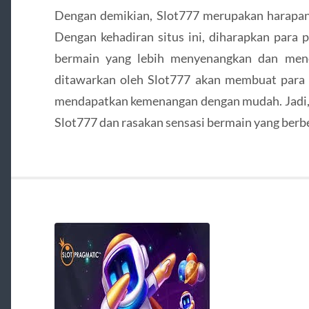
Dengan demikian, Slot777 merupakan harapan b
Dengan kehadiran situs ini, diharapkan para
bermain yang lebih menyenangkan dan mende
ditawarkan oleh Slot777 akan membuat para
mendapatkan kemenangan dengan mudah. Jadi, 
Slot777 dan rasakan sensasi bermain yang berb