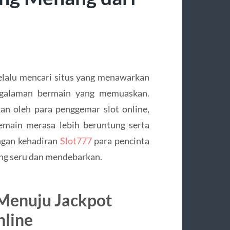
 selalu mencari situs yang menawarkan
galaman bermain yang memuaskan.
kan oleh para penggemar slot online,
emain merasa lebih beruntung serta
gan kehadiran
Slot777
para pencinta
ang seru dan mendebarkan.
Menuju Jackpot
nline