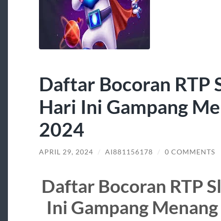
Daftar Bocoran RTP 
Hari Ini Gampang Me
2024
APRIL 29, 2024
/
AI881156178
/
0 COMMENTS
Daftar Bocoran RTP S
Ini Gampang Menang 