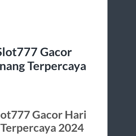
Slot777 Gacor
nang Terpercaya
lot777 Gacor Hari
Terpercaya 2024