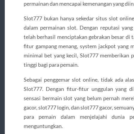
permainan dan mencapai kemenangan yang diin
Slot777 bukan hanya sekedar situs slot online
dalam permainan slot. Dengan reputasi yang 
telah berhasil menciptakan gebrakan besar di
fitur gampang menang, system jackpot yang mu
minimal bet yang kecil, Slot777 memberikan 
tinggi bagi para pemain.
Sebagai penggemar slot online, tidak ada al
Slot777. Dengan fitur-fitur unggulan yang 
sensasi bermain slot yang belum pernah mere
gacor, slot777 login, dan slot777 gacor, semu
para pemain dalam menjelajahi dunia p
menguntungkan.