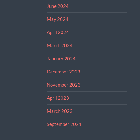
June 2024
May 2024
April 2024
March 2024
January 2024
December 2023
November 2023
April 2023
March 2023
September 2021