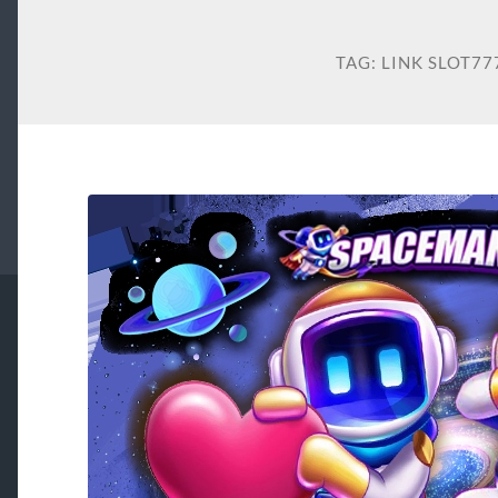
TAG:
LINK SLOT7