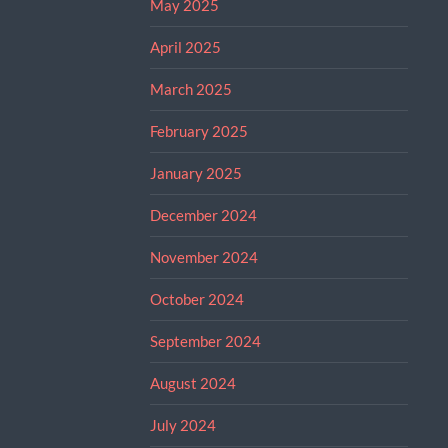
May 2025
April 2025
March 2025
February 2025
January 2025
December 2024
November 2024
October 2024
September 2024
August 2024
July 2024