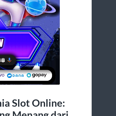
ia Slot Online:
ng Menang dari