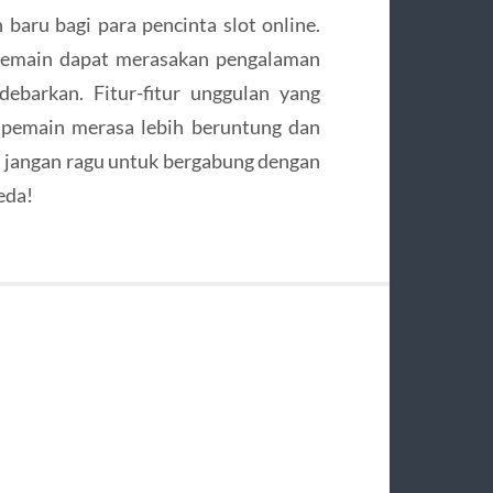
aru bagi para pencinta slot online.
 pemain dapat merasakan pengalaman
barkan. Fitur-fitur unggulan yang
 pemain merasa lebih beruntung dan
jangan ragu untuk bergabung dengan
eda!