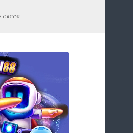
77 GACOR