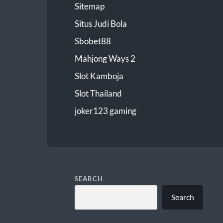
Sitemap
Situs Judi Bola
Sbobet88
Mahjong Ways 2
Slot Kamboja
Slot Thailand
joker123 gaming
SEARCH
Search