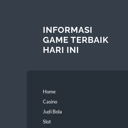
INFORMASI
GAME TERBAIK
HARI INI
Home
Casino
Judi Bola
Slot