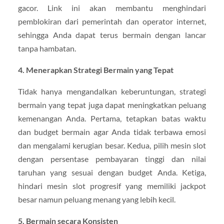
gacor. Link ini akan membantu menghindari
pemblokiran dari pemerintah dan operator internet,
sehingga Anda dapat terus bermain dengan lancar
tanpa hambatan.
4. Menerapkan Strategi Bermain yang Tepat
Tidak hanya mengandalkan keberuntungan, strategi
bermain yang tepat juga dapat meningkatkan peluang
kemenangan Anda. Pertama, tetapkan batas waktu
dan budget bermain agar Anda tidak terbawa emosi
dan mengalami kerugian besar. Kedua, pilih mesin slot
dengan persentase pembayaran tinggi dan nilai
taruhan yang sesuai dengan budget Anda. Ketiga,
hindari mesin slot progresif yang memiliki jackpot
besar namun peluang menang yang lebih kecil.
5. Bermain secara Konsisten