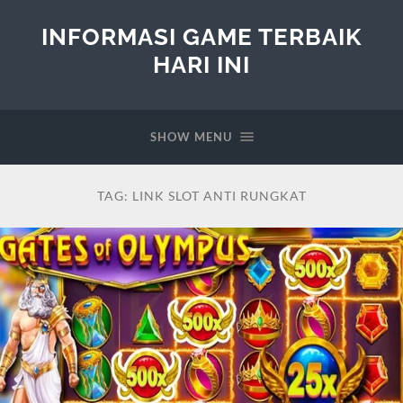
INFORMASI GAME TERBAIK
HARI INI
SHOW MENU
TAG:
LINK SLOT ANTI RUNGKAT