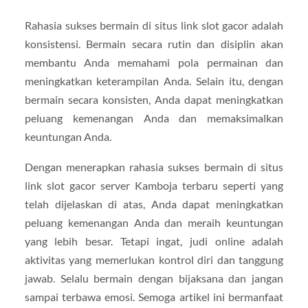
Rahasia sukses bermain di situs link slot gacor adalah
konsistensi. Bermain secara rutin dan disiplin akan
membantu Anda memahami pola permainan dan
meningkatkan keterampilan Anda. Selain itu, dengan
bermain secara konsisten, Anda dapat meningkatkan
peluang kemenangan Anda dan memaksimalkan
keuntungan Anda.
Dengan menerapkan rahasia sukses bermain di situs
link slot gacor server Kamboja terbaru seperti yang
telah dijelaskan di atas, Anda dapat meningkatkan
peluang kemenangan Anda dan meraih keuntungan
yang lebih besar. Tetapi ingat, judi online adalah
aktivitas yang memerlukan kontrol diri dan tanggung
jawab. Selalu bermain dengan bijaksana dan jangan
sampai terbawa emosi. Semoga artikel ini bermanfaat