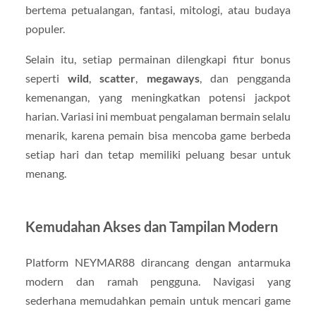
bertema petualangan, fantasi, mitologi, atau budaya
populer.
Selain itu, setiap permainan dilengkapi fitur bonus
seperti
wild
,
scatter
,
megaways
, dan pengganda
kemenangan, yang meningkatkan potensi jackpot
harian. Variasi ini membuat pengalaman bermain selalu
menarik, karena pemain bisa mencoba game berbeda
setiap hari dan tetap memiliki peluang besar untuk
menang.
Kemudahan Akses dan Tampilan Modern
Platform NEYMAR88 dirancang dengan antarmuka
modern dan ramah pengguna. Navigasi yang
sederhana memudahkan pemain untuk mencari game