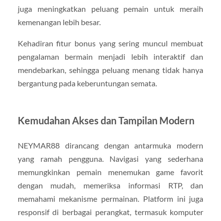
juga meningkatkan peluang pemain untuk meraih
kemenangan lebih besar.
Kehadiran fitur bonus yang sering muncul membuat
pengalaman bermain menjadi lebih interaktif dan
mendebarkan, sehingga peluang menang tidak hanya
bergantung pada keberuntungan semata.
Kemudahan Akses dan Tampilan Modern
NEYMAR88 dirancang dengan antarmuka modern
yang ramah pengguna. Navigasi yang sederhana
memungkinkan pemain menemukan game favorit
dengan mudah, memeriksa informasi RTP, dan
memahami mekanisme permainan. Platform ini juga
responsif di berbagai perangkat, termasuk komputer