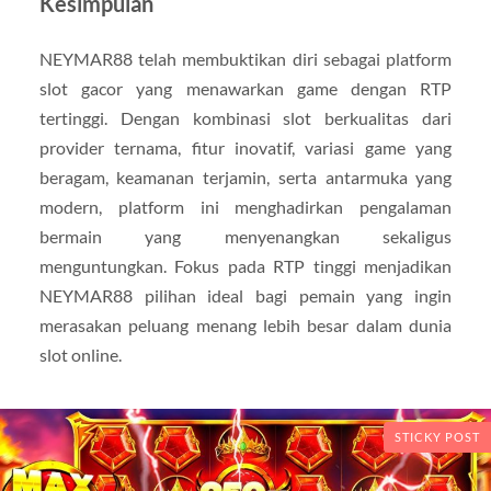
Kesimpulan
NEYMAR88 telah membuktikan diri sebagai platform
slot gacor yang menawarkan game dengan RTP
tertinggi. Dengan kombinasi slot berkualitas dari
provider ternama, fitur inovatif, variasi game yang
beragam, keamanan terjamin, serta antarmuka yang
modern, platform ini menghadirkan pengalaman
bermain yang menyenangkan sekaligus
menguntungkan. Fokus pada RTP tinggi menjadikan
NEYMAR88 pilihan ideal bagi pemain yang ingin
merasakan peluang menang lebih besar dalam dunia
slot online.
STICKY POST