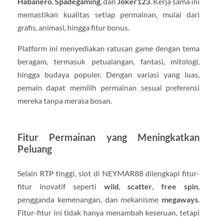
Habanero
,
Spadegaming
, dan
Joker123
. Kerja sama ini
memastikan kualitas setiap permainan, mulai dari
grafis, animasi, hingga fitur bonus.
Platform ini menyediakan ratusan game dengan tema
beragam, termasuk petualangan, fantasi, mitologi,
hingga budaya populer. Dengan variasi yang luas,
pemain dapat memilih permainan sesuai preferensi
mereka tanpa merasa bosan.
Fitur Permainan yang Meningkatkan
Peluang
Selain RTP tinggi, slot di NEYMAR88 dilengkapi fitur-
fitur inovatif seperti
wild
,
scatter
,
free spin
,
pengganda kemenangan, dan mekanisme
megaways
.
Fitur-fitur ini tidak hanya menambah keseruan, tetapi