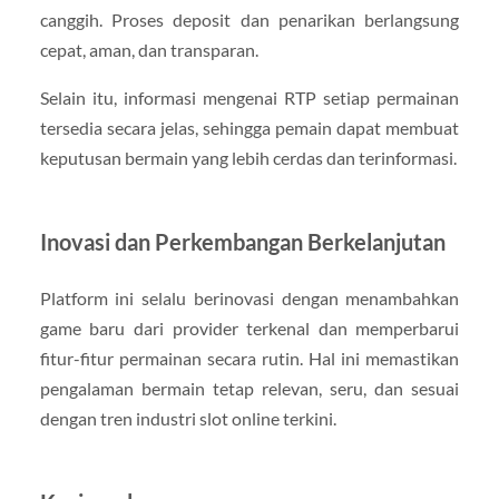
canggih. Proses deposit dan penarikan berlangsung
cepat, aman, dan transparan.
Selain itu, informasi mengenai RTP setiap permainan
tersedia secara jelas, sehingga pemain dapat membuat
keputusan bermain yang lebih cerdas dan terinformasi.
Inovasi dan Perkembangan Berkelanjutan
Platform ini selalu berinovasi dengan menambahkan
game baru dari provider terkenal dan memperbarui
fitur-fitur permainan secara rutin. Hal ini memastikan
pengalaman bermain tetap relevan, seru, dan sesuai
dengan tren industri slot online terkini.