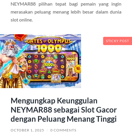
NEYMAR88 pilihan tepat bagi pemain yang ingin
merasakan peluang menang lebih besar dalam dunia
slot online.
STICKY POST
Mengungkap Keunggulan
NEYMAR88 sebagai Slot Gacor
dengan Peluang Menang Tinggi
OCTOBER 1, 2025
/
0 COMMENTS