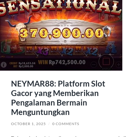
NEYMAR88: Platform Slot
Gacor yang Memberikan
Pengalaman Bermain
Menguntungkan
OCTOBER 1, 2025
/
0 COMMENTS