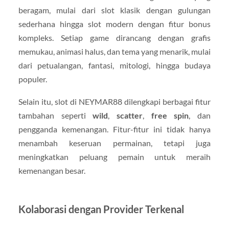
beragam, mulai dari slot klasik dengan gulungan
sederhana hingga slot modern dengan fitur bonus
kompleks. Setiap game dirancang dengan grafis
memukau, animasi halus, dan tema yang menarik, mulai
dari petualangan, fantasi, mitologi, hingga budaya
populer.
Selain itu, slot di NEYMAR88 dilengkapi berbagai fitur
tambahan seperti
wild
,
scatter
,
free spin
, dan
pengganda kemenangan. Fitur-fitur ini tidak hanya
menambah keseruan permainan, tetapi juga
meningkatkan peluang pemain untuk meraih
kemenangan besar.
Kolaborasi dengan Provider Terkenal