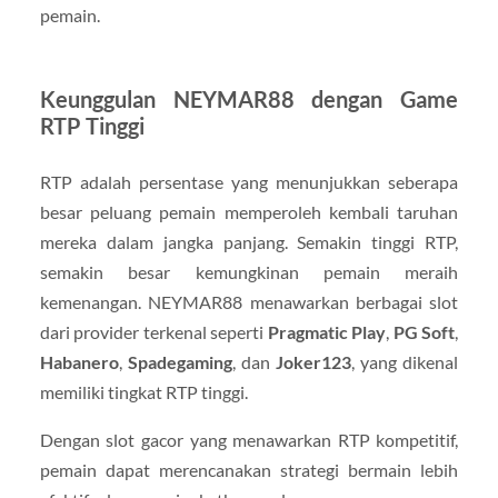
pemain.
Keunggulan NEYMAR88 dengan Game
RTP Tinggi
RTP adalah persentase yang menunjukkan seberapa
besar peluang pemain memperoleh kembali taruhan
mereka dalam jangka panjang. Semakin tinggi RTP,
semakin besar kemungkinan pemain meraih
kemenangan. NEYMAR88 menawarkan berbagai slot
dari provider terkenal seperti
Pragmatic Play
,
PG Soft
,
Habanero
,
Spadegaming
, dan
Joker123
, yang dikenal
memiliki tingkat RTP tinggi.
Dengan slot gacor yang menawarkan RTP kompetitif,
pemain dapat merencanakan strategi bermain lebih