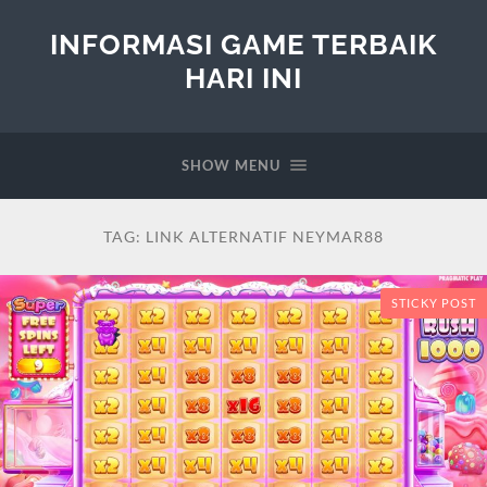
INFORMASI GAME TERBAIK
HARI INI
SHOW MENU
TAG:
LINK ALTERNATIF NEYMAR88
STICKY POST