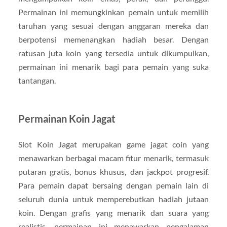
Permainan ini memungkinkan pemain untuk memilih
taruhan yang sesuai dengan anggaran mereka dan
berpotensi memenangkan hadiah besar. Dengan
ratusan juta koin yang tersedia untuk dikumpulkan,
permainan ini menarik bagi para pemain yang suka
tantangan.
Permainan Koin Jagat
Slot Koin Jagat merupakan game jagat coin yang
menawarkan berbagai macam fitur menarik, termasuk
putaran gratis, bonus khusus, dan jackpot progresif.
Para pemain dapat bersaing dengan pemain lain di
seluruh dunia untuk memperebutkan hadiah jutaan
koin. Dengan grafis yang menarik dan suara yang
realistis, permainan ini menawarkan pengalaman