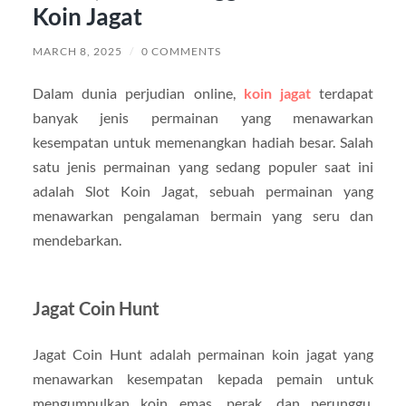
Koin Jagat
MARCH 8, 2025
/
0 COMMENTS
Dalam dunia perjudian online,
koin jagat
terdapat
banyak jenis permainan yang menawarkan
kesempatan untuk memenangkan hadiah besar. Salah
satu jenis permainan yang sedang populer saat ini
adalah Slot Koin Jagat, sebuah permainan yang
menawarkan pengalaman bermain yang seru dan
mendebarkan.
Jagat Coin Hunt
Jagat Coin Hunt adalah permainan koin jagat yang
menawarkan kesempatan kepada pemain untuk
mengumpulkan koin emas, perak, dan perunggu.