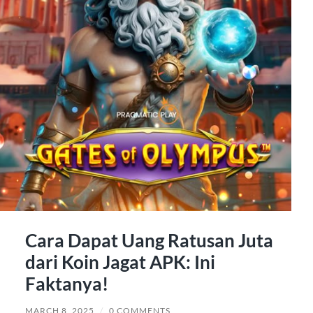
Cara Dapat Uang Ratusan Juta
dari Koin Jagat APK: Ini
Faktanya!
MARCH 8, 2025
/
0 COMMENTS