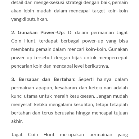
detail dan mengeksekusi strategi dengan baik, pemain
akan lebih mudah dalam mencapai target koin-koin
yang dibutuhkan.
2. Gunakan Power-Up:
Di dalam permainan Jagat
Coin Hunt, terdapat berbagai power-up yang bisa
membantu pemain dalam mencari koin-koin. Gunakan
power-up tersebut dengan bijak untuk mempercepat
pencarian koin dan mencapai level berikutnya.
3. Bersabar dan Bertahan:
Seperti halnya dalam
permainan apapun, kesabaran dan ketekunan adalah
kunci utama untuk meraih kesuksesan. Jangan mudah
menyerah ketika mengalami kesulitan, tetapi tetaplah
bertahan dan terus berusaha hingga mencapai tujuan
akhir.
Jagat Coin Hunt merupakan permainan yang