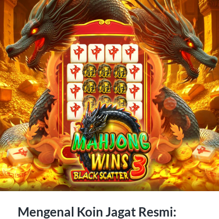
Mengenal Koin Jagat Resmi: