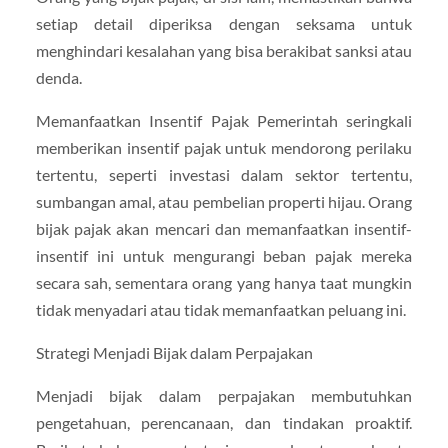
setiap detail diperiksa dengan seksama untuk
menghindari kesalahan yang bisa berakibat sanksi atau
denda.
Memanfaatkan Insentif Pajak Pemerintah seringkali
memberikan insentif pajak untuk mendorong perilaku
tertentu, seperti investasi dalam sektor tertentu,
sumbangan amal, atau pembelian properti hijau. Orang
bijak pajak akan mencari dan memanfaatkan insentif-
insentif ini untuk mengurangi beban pajak mereka
secara sah, sementara orang yang hanya taat mungkin
tidak menyadari atau tidak memanfaatkan peluang ini.
Strategi Menjadi Bijak dalam Perpajakan
Menjadi bijak dalam perpajakan membutuhkan
pengetahuan, perencanaan, dan tindakan proaktif.